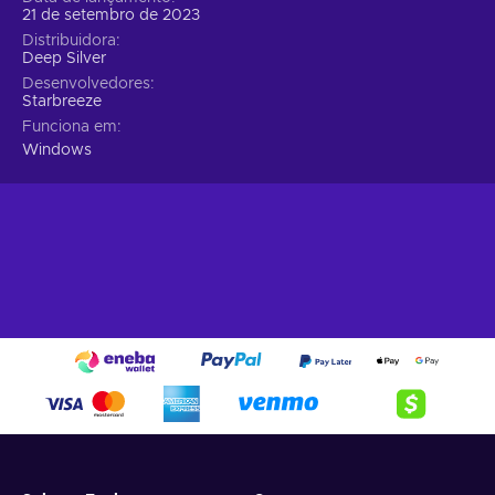
árduo trabalho e um pouco de sorte;
21 de setembro de 2023
Distribuidora
Escolhe a tua abordagem preferencial.
Infiltração
Deep Silver
camuflada ou ataque a todo o gás, poupar reféns ou usá-
Desenvolvedores
los como garantias? Personaliza a tua experiência de jogo
Starbreeze
ao realizar escolhas que impactarão de forma
Funciona em
significativa, o desfecho da missão;
Windows
Experiências Co-op entusiasmantes.
Realiza uma
equipa com amigos de confiança numa imersiva
experiência cooperativa;
Forja fortes ligações ao longo de desafiantes missões
e desfruta da camaradagem dentro do jogo e
comunidade;
O preço de Payday 3 é barato.
O Assalto Perfeito
Prepara-te para a derradeira experiência de assalto com
PAYDAY 3. A lendária Payday Crew regressa da sua
reforma, forçada a agira por uma nova ameaça criada pelo
seu próprio caos. A equipa deixa Washington DC para trás,
em troca das vibrantes ruas de Nova Iorque, onde novos