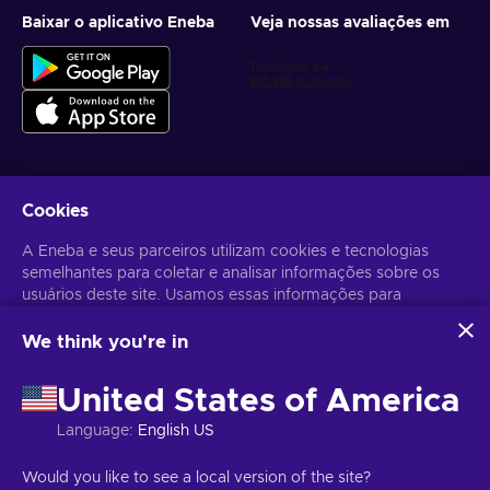
Baixar o aplicativo Eneba
Veja nossas avaliações em
Cookies
Receba ofertas personalizadas de jogos
A Eneba e seus parceiros utilizam cookies e tecnologias
Inscrever-se
semelhantes para coletar e analisar informações sobre os
usuários deste site. Usamos essas informações para
Você pode cancelar sua inscrição a qualquer momento. Acesse
Aviso
de Privacidade
para mais informações.
melhorar o conteúdo, a publicidade e outros serviços no site.
Seus dados pessoais também podem ser usados para a
We think you're in
personalização de anúncios.
Português Brasileiro
USD
Ao clicar em "Aceitar todos", você concorda com o uso
United States of America
dessas tecnologias pela Eneba e seus parceiros. Você pode
ajustar seu consentimento clicando em "Personalizar".
Language
:
English US
Para mais informações sobre como o Google utiliza seus
dados, consulte
Segurança e Privacidade do Google
Copyright © 2026 Eneba. Todos os direitos reservados.
JSC “Helis
Would you like to see a local version of the site?