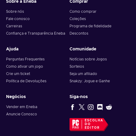
Sobre a Eneba
Comprar
desafios e lucrativas oportunidades esperam aqueles que
planeiam astutamente. Desfruta da tua ganância ao acumular
Sobre nós
Como comprar
uma vasta coleção de loot, incluindo ouro, dinheiro, armas,
Fale conosco
Coleções
cosméticos e elogios. Escolhe o teu estilo, stealth ou armas a
Carreiras
Programa de fidelidade
torto e a direito, reféns como peões ou libertá-los como sinal
Confiança e Transparência Eneba
Descontos
de misericórdia. Joga a solo ou com a tua equipa de fiéis
companheiros de forma a conquistar novas alturas, e realizar
Ajuda
Comunidade
laços inquebráveis. Compra PAYDAY 3 Steam key e abraça
o entusiasmo do assalto perfeito!
Perguntas Frequentes
Notícias sobre Jogos
Como ativar um jogo
Sorteios
Crie um ticket
Seja um afiliado
Política de Devoluções
Snakzy: Jogue e Ganhe
Negócios
Siga-nos
Vender em Eneba
Anuncie Conosco
ESCOLHA
DO
EDITOR