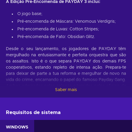
A Edição Pré-Encomenda de PAYDAY 3 inclui:
O jogo base;
Pré-encomenda de Máscara: Venomous Verdigris;
Pré-encomenda de Luvas: Cotton Stripes;
Pré-encomenda de Fato: Obsidian Glitz.
Desde o seu lançamento, os jogadores de PAYDAY têm
mergulhado na entusiasmante e perfeita orquestra que são
os assaltos. Isto é o que separa PAYDAY dos demais FPS
cooperativos, estando repleto de intensa ação. Prepara-te
para deixar de parte a tua reforma e mergulhar de novo na
vida do crime, encarnando o papel do famoso Payday Gang.
Ambos admirados pelos colegas e temidos pelos oficiais da
Saber mais
lei, onde quer que vão. Apesar do seu prévio reino de terror
em Washington D.C., ter chegado ao fim, a equipa reúne-se
anos mais tarde em Nova Iorque para enfrentar uma nova
ameaça, que os força a sair da reforma. Reúne de novo o
Requisitos de sistema
gangue, e mergulha em assaltos cuidadosamente planejados
e ação high-octane com PAYDAY 3 Steam key!
WINDOWS