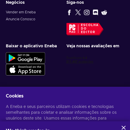
Negócios
Siga-nos
Vender em Eneba
Anuncie Conosco
ESCOLHA
DO
EDITOR
Baixar o aplicativo Eneba
Veja nossas avaliações em
Cookies
Receba ofertas personalizadas de jogos
A Eneba e seus parceiros utilizam cookies e tecnologias
Inscrever-se
semelhantes para coletar e analisar informações sobre os
usuários deste site. Usamos essas informações para
Você pode cancelar sua inscrição a qualquer momento. Acesse
Aviso
de Privacidade
para mais informações.
melhorar o conteúdo, a publicidade e outros serviços no site.