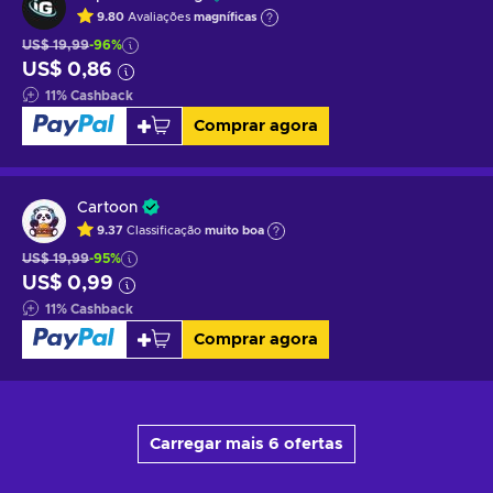
9.80
Avaliações
magníficas
US$ 19,99
-96%
US$ 0,86
11
%
Cashback
Comprar agora
Cartoon
9.37
Classificação
muito boa
US$ 19,99
-95%
US$ 0,99
11
%
Cashback
Comprar agora
Carregar mais 6 ofertas