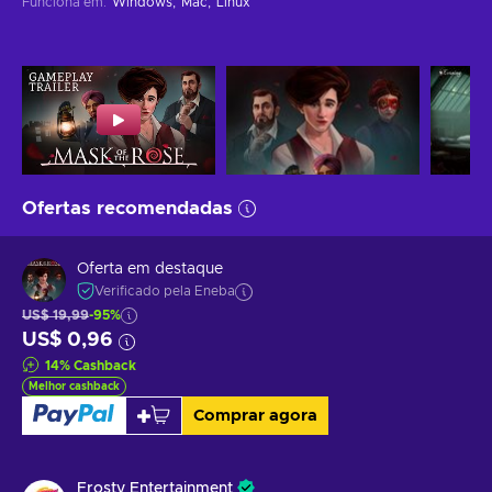
Funciona em
:
Windows
Mac
Linux
Ofertas recomendadas
Oferta em destaque
Verificado pela Eneba
US$ 19,99
-95%
US$ 0,96
14
%
Cashback
Melhor cashback
Comprar agora
Frosty Entertainment