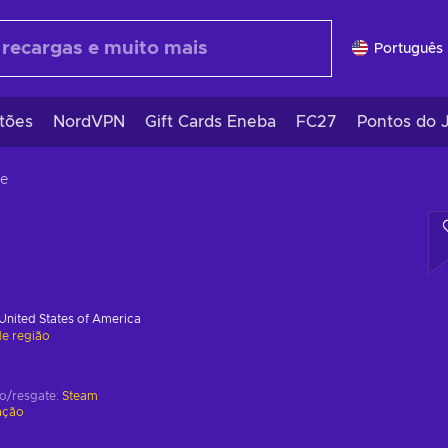
Português 
tões
NordVPN
Gift Cards Eneba
FC27
Pontos do 
ze
United States of America
de região
ão/resgate:
Steam
ação