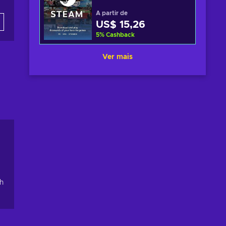
A partir de
US$ 15,26
5
%
Cashback
Ver mais
th