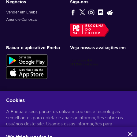
Negócios
Siga-nos
Vender em Eneba
Anuncie Conosco
ESCOLHA
DO
EDITOR
Baixar o aplicativo Eneba
Veja nossas avaliações em
Cookies
Receba ofertas personalizadas de jogos
A Eneba e seus parceiros utilizam cookies e tecnologias
Inscrever-se
semelhantes para coletar e analisar informações sobre os
usuários deste site. Usamos essas informações para
Você pode cancelar sua inscrição a qualquer momento. Acesse
Aviso
de Privacidade
para mais informações.
melhorar o conteúdo, a publicidade e outros serviços no site.
Seus dados pessoais também podem ser usados para a