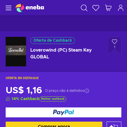
Oferta de Cashback
1
Loverowind (PC) Steam Key
GLOBAL
OFERTA EM DESTAQUE
US$ 1,16
O preço não é definitivo
14
%
Cashback
Melhor cashback
Comprar agora