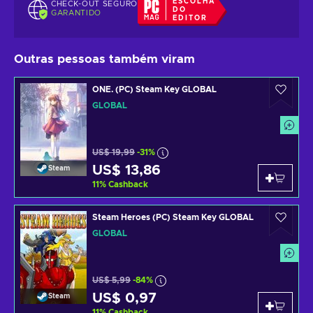
ESCOLHA
CHECK-OUT SEGURO
DO
GARANTIDO
EDITOR
Outras pessoas também viram
ONE. (PC) Steam Key GLOBAL
GLOBAL
US$ 19,99
-31%
US$ 13,86
Steam
11
%
Cashback
Steam Heroes (PC) Steam Key GLOBAL
GLOBAL
US$ 5,99
-84%
US$ 0,97
Steam
11
%
Cashback