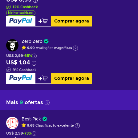
12
%
Cashback
Melhor cashback
Comprar agora
Zero Zero
9.90
Avaliações
magníficas
US$ 2,99
-65%
US$ 1,04
9
%
Cashback
Comprar agora
Mais
9
ofertas
Best-Pick
9.68
Classificação
excelente
US$ 2,99
-73%