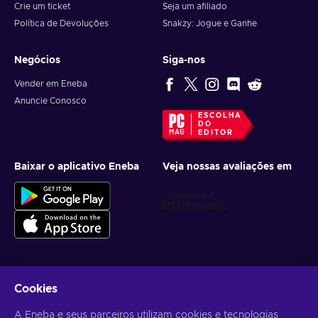
Crie um ticket
Seja um afiliado
Política de Devoluções
Snakzy: Jogue e Ganhe
Negócios
Siga-nos
Vender em Eneba
Anuncie Conosco
ESCOLHA
DO
EDITOR
Baixar o aplicativo Eneba
Veja nossas avaliações em
Cookies
Receba ofertas personalizadas de jogos
A Eneba e seus parceiros utilizam cookies e tecnologias