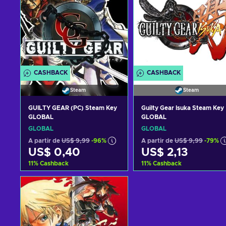
CASHBACK
CASHBACK
Steam
Steam
GUILTY GEAR (PC) Steam Key
Guilty Gear Isuka Steam Key
GLOBAL
GLOBAL
GLOBAL
GLOBAL
A partir de
US$ 9,99
-96%
A partir de
US$ 9,99
-79%
US$ 0,40
US$ 2,13
11
%
Cashback
11
%
Cashback
Adicionar ao carrinho
Adicionar ao carrinh
Ver ofertas
Ver ofertas