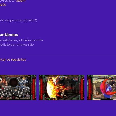
ão/resgate:
Steam
ação
ital do produto (CD-KEY)
tantâneos
arketplaces, a Eneba permite
ediato por chaves não
ficar os requisitos