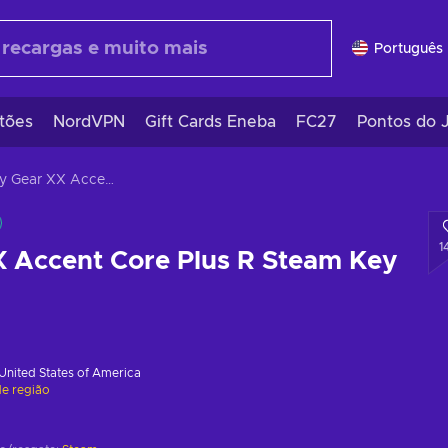
Português 
tões
NordVPN
Gift Cards Eneba
FC27
Pontos do 
Guilty Gear XX Accent Core Plus R Steam Key GLOBAL
1
X Accent Core Plus R Steam Key
United States of America
de região