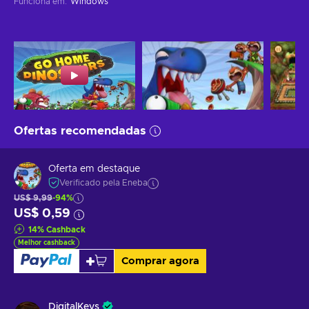
Funciona em
:
Windows
Ofertas recomendadas
Oferta em destaque
Verificado pela Eneba
US$ 9,99
-94%
US$ 0,59
14
%
Cashback
Melhor cashback
Comprar agora
DigitalKeys