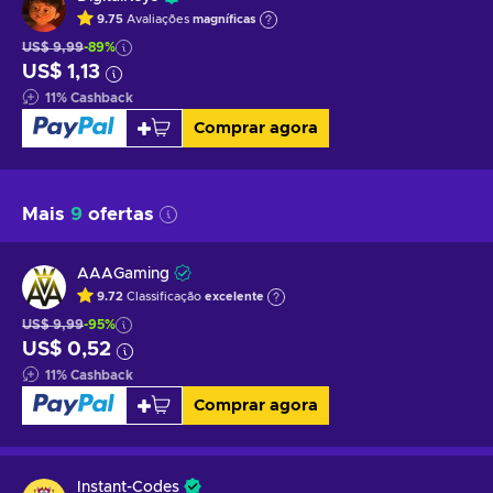
9.75
Avaliações
magníficas
US$ 9,99
-89%
US$ 1,13
11
%
Cashback
Comprar agora
Mais
9
ofertas
AAAGaming
9.72
Classificação
excelente
US$ 9,99
-95%
US$ 0,52
11
%
Cashback
Comprar agora
Instant-Codes