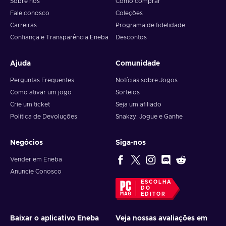
Sobre nós
Como comprar
Fale conosco
Coleções
Carreiras
Programa de fidelidade
Confiança e Transparência Eneba
Descontos
Ajuda
Comunidade
Perguntas Frequentes
Notícias sobre Jogos
Como ativar um jogo
Sorteios
Crie um ticket
Seja um afiliado
Política de Devoluções
Snakzy: Jogue e Ganhe
Negócios
Siga-nos
Vender em Eneba
Anuncie Conosco
ESCOLHA
DO
EDITOR
Baixar o aplicativo Eneba
Veja nossas avaliações em