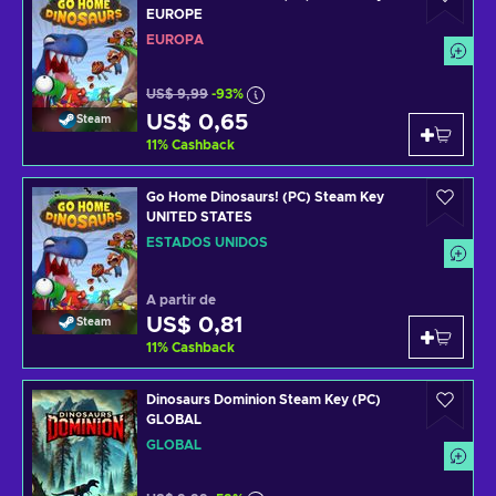
EUROPE
EUROPA
US$ 9,99
-93%
US$ 0,65
Steam
11
%
Cashback
Go Home Dinosaurs! (PC) Steam Key
UNITED STATES
ESTADOS UNIDOS
A partir de
US$ 0,81
Steam
11
%
Cashback
Dinosaurs Dominion Steam Key (PC)
GLOBAL
GLOBAL