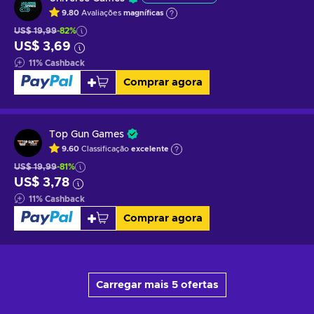
9.80
Avaliações
magníficas
US$ 19,99
-82%
US$ 3,69
11
%
Cashback
Comprar agora
Top Gun Games
9.60
Classificação
excelente
US$ 19,99
-81%
US$ 3,78
11
%
Cashback
Comprar agora
Carregar mais 5 ofertas