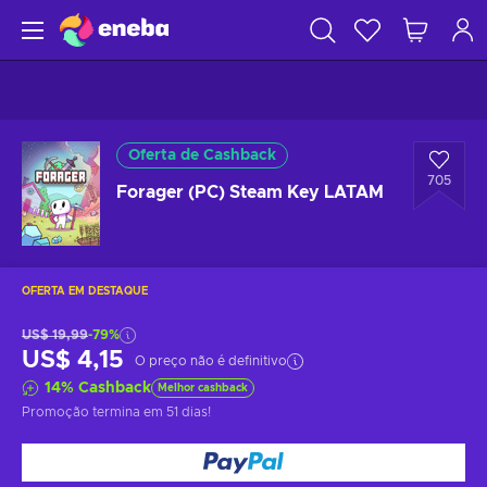
Oferta de Cashback
705
Forager (PC) Steam Key LATAM
OFERTA EM DESTAQUE
US$ 19,99
-79%
US$ 4,15
O preço não é definitivo
14
%
Cashback
Melhor cashback
Promoção termina
em 51 dias
!