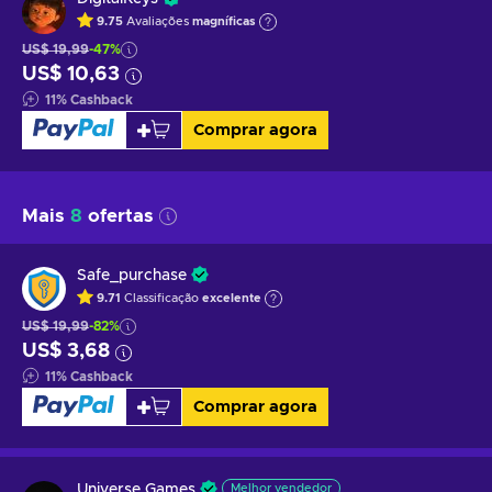
9.75
Avaliações
magníficas
US$ 19,99
-47%
US$ 10,63
11
%
Cashback
Comprar agora
Mais
8
ofertas
Safe_purchase
9.71
Classificação
excelente
US$ 19,99
-82%
US$ 3,68
11
%
Cashback
Comprar agora
Universe Games
Melhor vendedor