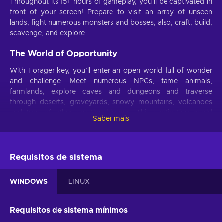
Throughout its 15+ hours of gameplay, you’ll be captivated in
front of your screen! Prepare to visit an array of unseen
lands, fight numerous monsters and bosses, also, craft, build,
scavenge, and explore.
The World of Opportunity
With Forager key, you’ll enter an open world full of wonder
and challenge. Meet numerous NPCs, tame animals,
farmlands, explore caves and dungeons and traverse
through deserts, graveyards, snowy mountains, volcanoes
and tons of other creative biomes. This captivating world
Saber mais
contains numerous secrets and mysteries, and it’s up to you
to discover and learn them.
The Style of Life
Requisitos de sistema
Buy Forager key and play the game entirely your way. You
can become a successful archaeologist and discoverer, an
WINDOWS
LINUX
unprecedented gatherer, a self-established farmer, a cunning
capitalistic merchant, an endearing adventurer, or a skilful
Requisitos de sistema mínimos
builder! Ready to take up on everything that the title can