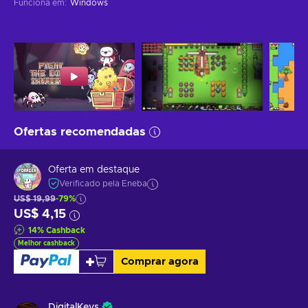
Funciona em
:
Windows
Ofertas recomendadas
Oferta em destaque
Verificado pela Eneba
US$ 19,99
-79%
US$ 4,15
14
%
Cashback
Melhor cashback
Comprar agora
DigitalKeys