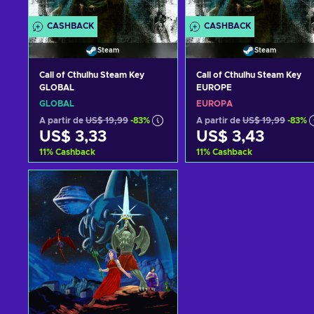
CASHBACK
CASHBACK
Steam
Steam
Call of Cthulhu Steam Key
Call of Cthulhu Steam Key
GLOBAL
EUROPE
GLOBAL
EUROPA
A partir de
US$ 19,99
-83%
A partir de
US$ 19,99
-83%
US$ 3,33
US$ 3,43
11
%
Cashback
11
%
Cashback
Adicionar ao carrinho
Adicionar ao carrinh
Ver ofertas
Ver ofertas