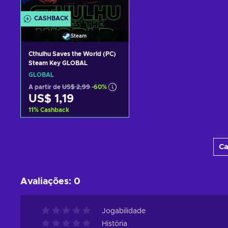
CASHBACK
Steam
Cthulhu Saves the World (PC)
Steam Key GLOBAL
GLOBAL
A partir de
US$ 2,99
-60%
US$ 1,19
11
%
Cashback
Adicionar ao carrinho
Ca
Ver ofertas
Avaliações
:
0
Jogabilidade
História