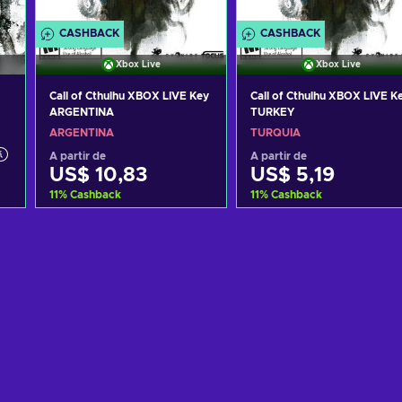
CASHBACK
CASHBACK
Xbox Live
Xbox Live
Call of Cthulhu XBOX LIVE Key
Call of Cthulhu XBOX LIVE K
ARGENTINA
TURKEY
ARGENTINA
TURQUIA
A partir de
A partir de
US$ 10,83
US$ 5,19
11
%
Cashback
11
%
Cashback
o
Adicionar ao carrinho
Adicionar ao carrinh
Ver ofertas
Ver ofertas