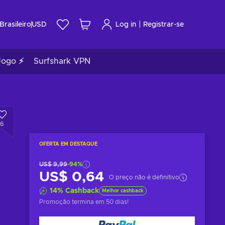
|
Brasileiro
USD
Log in
Registrar-se
Jogo ⚡
Surfshark VPN
6
OFERTA EM DESTAQUE
US$ 9,99
-94%
US$ 0,64
O preço não é definitivo
14
%
Cashback
Melhor cashback
Promoção termina
em 50 dias
!