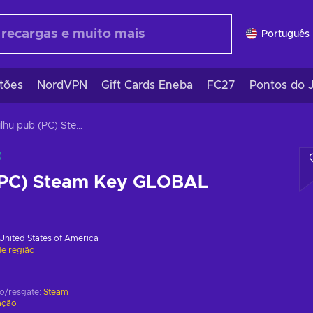
Português 
tões
NordVPN
Gift Cards Eneba
FC27
Pontos do 
Cthulhu pub (PC) Steam Key GLOBAL
(PC) Steam Key GLOBAL
United States of America
de região
ão/resgate:
Steam
ação