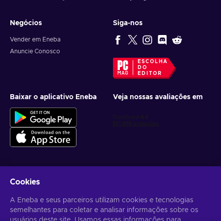
Negócios
Siga-nos
Vender em Eneba
Anuncie Conosco
ESCOLHA
DO
EDITOR
Baixar o aplicativo Eneba
Veja nossas avaliações em
Cookies
Receba ofertas personalizadas de jogos
A Eneba e seus parceiros utilizam cookies e tecnologias
Inscrever-se
semelhantes para coletar e analisar informações sobre os
usuários deste site. Usamos essas informações para
Você pode cancelar sua inscrição a qualquer momento. Acesse
Aviso