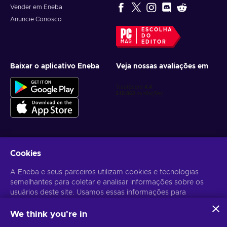
Vender em Eneba
Anuncie Conosco
ESCOLHA
DO
EDITOR
Baixar o aplicativo Eneba
Veja nossas avaliações em
Cookies
Receba ofertas personalizadas de jogos
A Eneba e seus parceiros utilizam cookies e tecnologias
Inscrever-se
semelhantes para coletar e analisar informações sobre os
usuários deste site. Usamos essas informações para
Você pode cancelar sua inscrição a qualquer momento. Acesse
Aviso
de Privacidade
para mais informações.
melhorar o conteúdo, a publicidade e outros serviços no site.
Seus dados pessoais também podem ser usados para a
We think you're in
personalização de anúncios.