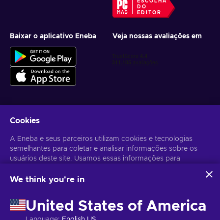
ESCOLHA
DO
EDITOR
Baixar o aplicativo Eneba
Veja nossas avaliações em
Cookies
Receba ofertas personalizadas de jogos
A Eneba e seus parceiros utilizam cookies e tecnologias
Inscrever-se
semelhantes para coletar e analisar informações sobre os
usuários deste site. Usamos essas informações para
Você pode cancelar sua inscrição a qualquer momento. Acesse
Aviso
de Privacidade
para mais informações.
melhorar o conteúdo, a publicidade e outros serviços no site.
Seus dados pessoais também podem ser usados para a
We think you're in
personalização de anúncios.
Português Brasileiro
USD
Ao clicar em "Aceitar todos", você concorda com o uso
United States of America
dessas tecnologias pela Eneba e seus parceiros. Você pode
ajustar seu consentimento clicando em "Personalizar".
Language
:
English US