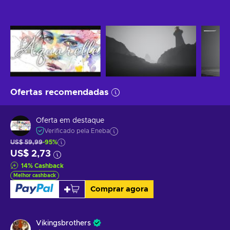
Ofertas recomendadas
Oferta em destaque
Verificado pela Eneba
US$ 59,99
-95%
US$ 2,73
14
%
Cashback
Melhor cashback
Comprar agora
Vikingsbrothers