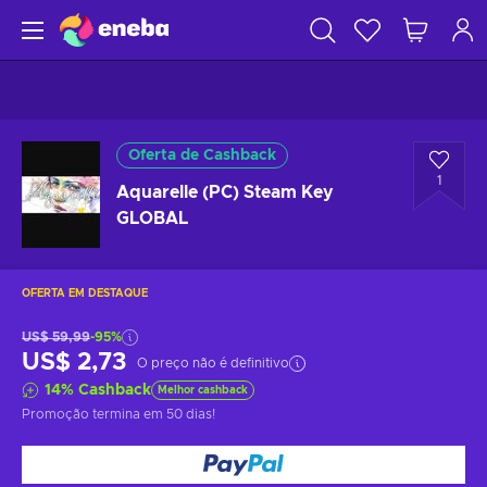
Oferta de Cashback
1
Aquarelle (PC) Steam Key
GLOBAL
OFERTA EM DESTAQUE
US$ 59,99
-95%
US$ 2,73
O preço não é definitivo
14
%
Cashback
Melhor cashback
Promoção termina
em 50 dias
!