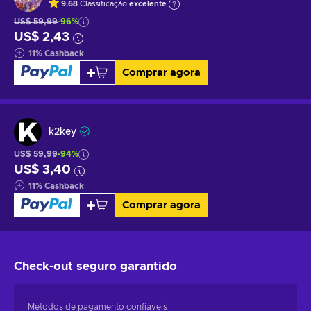
9.68
Classificação
excelente
US$ 59,99
-96%
US$ 2,43
11
%
Cashback
Comprar agora
k2key
US$ 59,99
-94%
US$ 3,40
11
%
Cashback
Comprar agora
Check-out seguro
garantido
Métodos de pagamento confiáveis