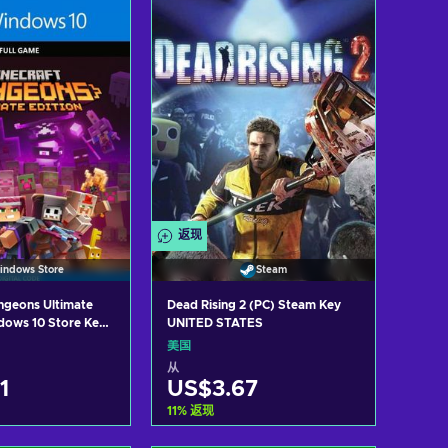
w offers
View offers
返现
indows Store
Steam
ngeons Ultimate
Dead Rising 2 (PC) Steam Key
ndows 10 Store Key
UNITED STATES
TES
美国
从
1
US$3.67
11
%
返现