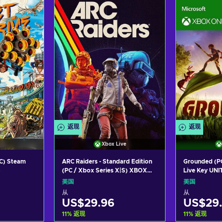
车
加入购物车
加
ers
View offers
Vie
返现
返现
Xbox Live
PC) Steam
ARC Raiders - Standard Edition
Grounded (P
S
(PC / Xbox Series X|S) XBOX
Live Key UN
LIVE Key UNITED STATES
美国
美国
从
从
US$29.96
US$29
11
%
返现
11
%
返现