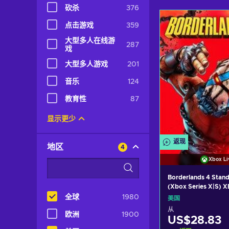
砍杀
376
加入购物
点击游戏
359
View off
大型多人在线游
287
戏
大型多人游戏
201
音乐
124
教育性
87
显示更少
返现
地区
4
Xbox Li
Borderlands 4 Stand
(Xbox Series X|S) 
Key UNITED STATE
全球
1980
美国
从
欧洲
1900
US$28.83