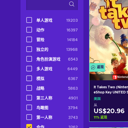
View off
单人游戏
19203
动作
16397
冒险
14184
独立的
13968
角色扮演游戏
6543
返现
多人游戏
6449
Ninten
模拟
6367
It Takes Two (Ninte
战略
5863
eShop Key UNITED 
第三人称
4901
美国
从
鸟瞰图
3794
US$20.96
11
%
返现
第一人称
3743
合作
3262