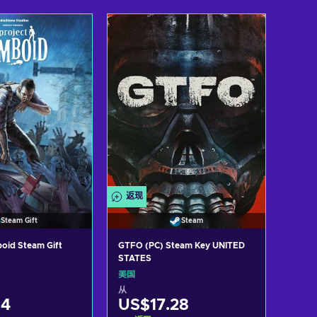
入购物车
加入购物车
w offers
View offers
返现
Steam Gift
Steam
oid Steam Gift
GTFO (PC) Steam Key UNITED
STATES
美国
从
84
US$17.28