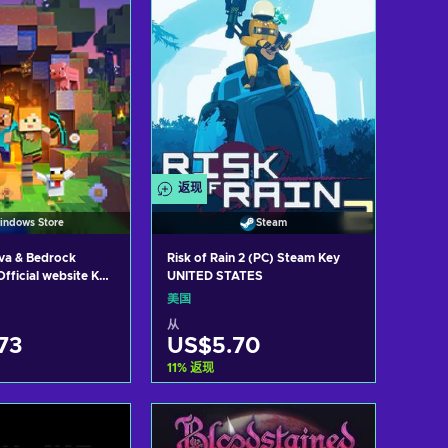
返现
indows Store
Steam
ava & Bedrock
Risk of Rain 2 (PC) Steam Key
Official website Key
UNITED STATES
TES
美国
从
73
US$5.70
11
%
返现
入购物车
加入购物车
w offers
View offers