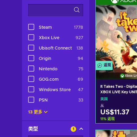
Steam
1778
Xbox Live
927
Ubisoft Connect
138
Origin
94
返现
Nintendo
75
Xbox Li
GOG.com
69
It Takes Two - Digita
Windows Store
47
XBOX LIVE Key UNI
美国
PSN
33
从
US$11.37
13 更多
11
%
返现
类型
1
加入购物