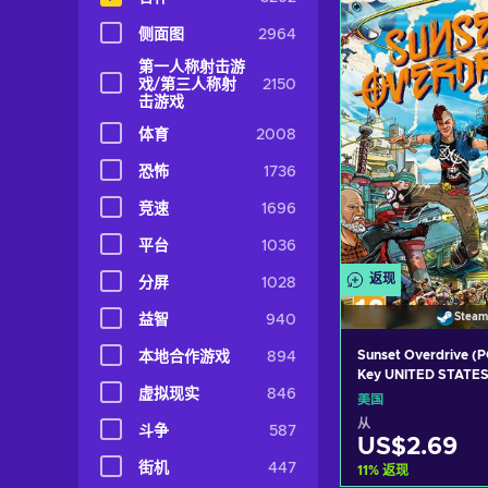
加入购物
侧面图
2964
View off
第一人称射击游
戏/第三人称射
2150
击游戏
体育
2008
恐怖
1736
竞速
1696
平台
1036
返现
分屏
1028
Steam
益智
940
Sunset Overdrive (
本地合作游戏
894
Key UNITED STATE
虚拟现实
846
美国
从
斗争
587
US$2.69
街机
447
11
%
返现