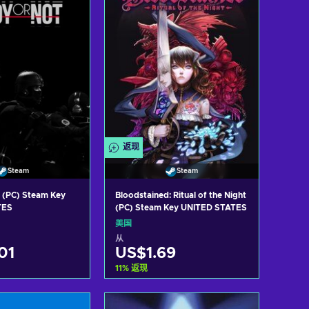
返现
Steam
Steam
 (PC) Steam Key
Bloodstained: Ritual of the Night
TES
(PC) Steam Key UNITED STATES
美国
从
01
US$1.69
11
%
返现
入购物车
加入购物车