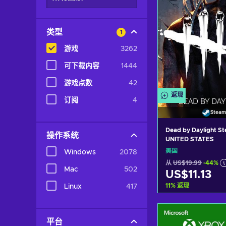
类型
1
游戏
3262
可下载内容
1444
游戏点数
42
返现
订阅
4
Steam
Dead by Daylight S
操作系统
UNITED STATES
美国
Windows
2078
从
US$19.99
-44%
Mac
502
US$11.13
11
%
返现
Linux
417
加入购物
平台
View off