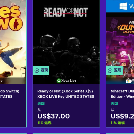
ers
View offers
Vie
返现
返现
do
Xbox Live
W
ndo Switch)
Ready or Not (Xbox Series X|S)
Minecraft Du
STATES
XBOX LIVE Key UNITED STATES
Edition - Wi
UNITED STA
美国
美国
从
从
US$37.00
US$9.2
11
%
返现
11
%
返现