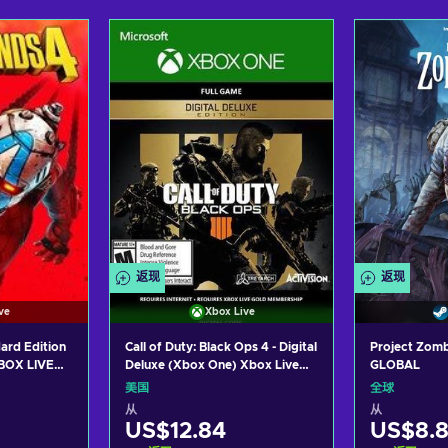
车
加入购物车
加
ers
View offers
Vie
返现
返现
ve
Xbox Live
ard Edition
Call of Duty: Black Ops 4 - Digital
Project Zomb
XBOX LIVE
Deluxe (Xbox One) Xbox Live
GLOBAL
S
Key UNITED STATES
美国
全球
从
从
US$12.84
US$8.