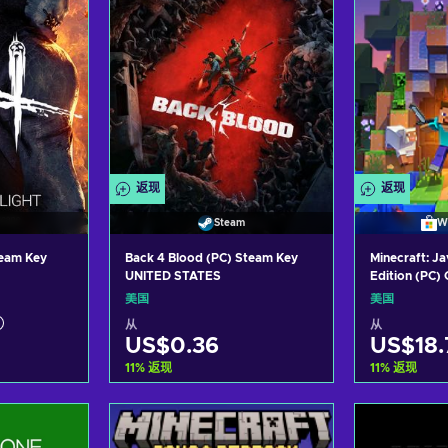
返现
返现
Steam
W
team Key
Back 4 Blood (PC) Steam Key
Minecraft: J
UNITED STATES
Edition (PC) 
UNITED STA
美国
美国
从
从
US$0.36
US$18.
11
%
返现
11
%
返现
车
加入购物车
加
ers
View offers
Vie