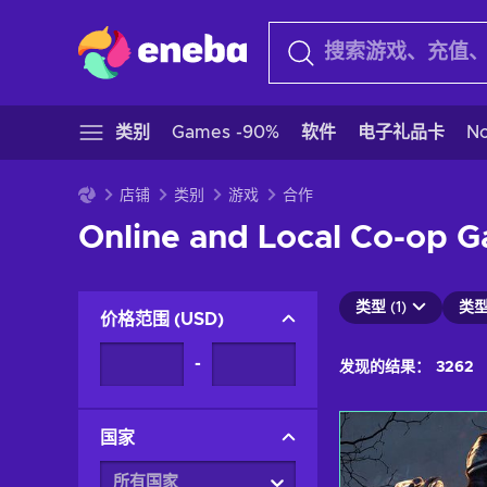
类别
Games -90%
软件
电子礼品卡
N
店铺
类别
游戏
合作
Online and Local Co-op Ga
类型 (1)
类型 
价格范围
(
USD
)
-
发现的结果：
3262
国家
所有国家