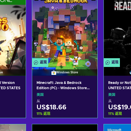
返现
返现
ve
Windows Store
l Version
Minecraft: Java & Bedrock
Ready or Not
TED STATES
Edition (PC) - Windows Store
UNITED STA
Key UNITED STATES
美国
美国
从
从
US$18.66
US$19.
11
%
返现
11
%
返现
车
加入购物车
加