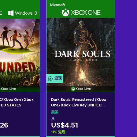
入购物车
加入购物车
w offers
View offers
返现
Xbox Live
Xbox Live
C/Xbox One) Xbox
Dark Souls: Remastered (Xbox
ITED STATES
One) Xbox Live Key UNITED
STATES
美国
从
.26
US$4.51
11
%
返现