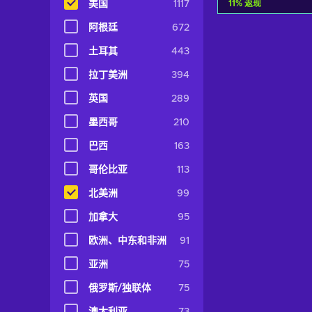
11
%
返现
美国
1117
阿根廷
672
加入购物
土耳其
443
View off
拉丁美洲
394
英国
289
墨西哥
210
巴西
163
哥伦比亚
113
北美洲
99
加拿大
95
欧洲、中东和非洲
91
亚洲
75
俄罗斯/独联体
75