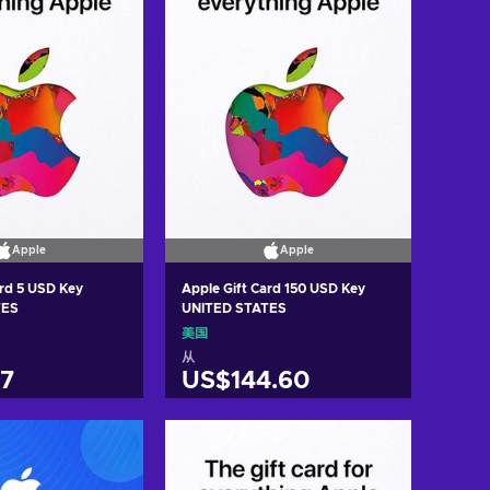
Apple
Apple
ard 5 USD Key
Apple Gift Card 150 USD Key
TES
UNITED STATES
美国
从
7
US$144.60
入购物车
加入购物车
w offers
View offers