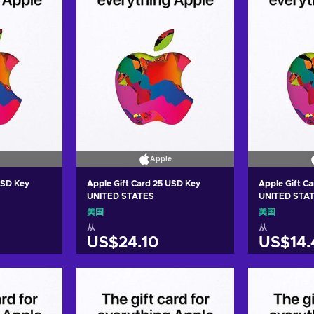
Apple
USD Key
Apple Gift Card 25 USD Key
Apple Gift C
UNITED STATES
UNITED STA
美国
美国
从
从
US$24.10
US$14.
车
加入购物车
加
ers
View offers
Vie