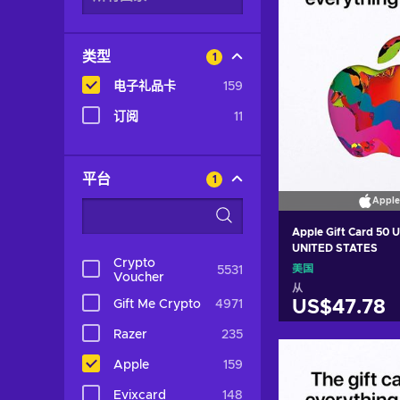
类型
1
电子礼品卡
159
订阅
11
平台
1
Apple
Apple Gift Card 50 
UNITED STATES
Crypto
美国
5531
Voucher
从
Gift Me Crypto
4971
US$47.78
Razer
235
加入购物
Apple
159
View off
Evixcard
148