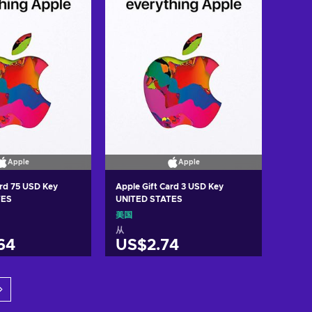
Apple
Apple
ard 75 USD Key
Apple Gift Card 3 USD Key
TES
UNITED STATES
美国
从
64
US$2.74
入购物车
加入购物车
w offers
View offers