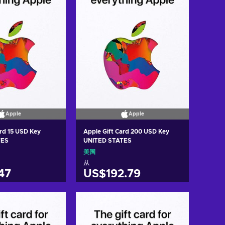
Apple
Apple
ard 15 USD Key
Apple Gift Card 200 USD Key
TES
UNITED STATES
美国
从
47
US$192.79
入购物车
加入购物车
w offers
View offers