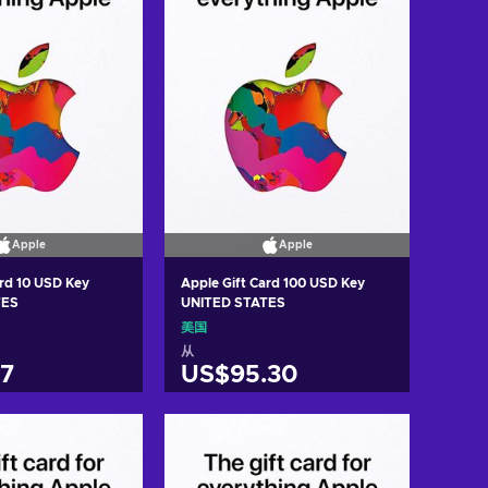
Apple
Apple
ard 10 USD Key
Apple Gift Card 100 USD Key
TES
UNITED STATES
美国
从
7
US$95.30
入购物车
加入购物车
w offers
View offers