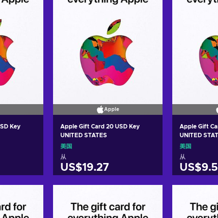
Apple
USD Key
Apple Gift Card 20 USD Key
Apple Gift C
UNITED STATES
UNITED STA
美国
美国
从
从
US$19.27
US$9.5
车
加入购物车
加
ers
View offers
Vie