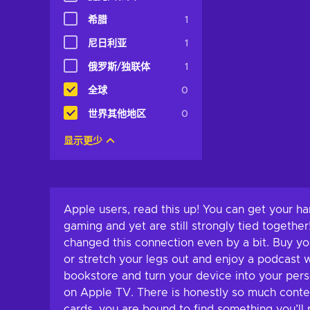
希腊
1
尼日利亚
1
俄罗斯/独联体
1
全球
0
世界其他地区
0
显示更少
Apple users, read this up! You can get your h
gaming and yet are still strongly tied togeth
changed this connection even by a bit. Buy yo
or stretch your legs out and enjoy a podcast w
bookstore and turn your device into your perso
on Apple TV. There is honestly so much conten
cards, you are bound to find something you’ll 