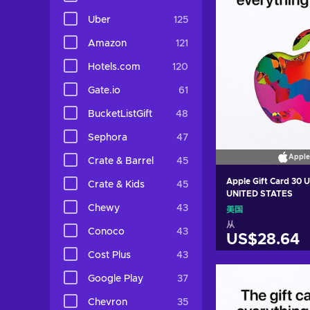
Uber
125
Amazon
121
Hotels.com
120
Gate.io
61
BucketListGift
48
Sephora
47
Apple
Crate & Barrel
45
Apple Gift Card 30 
Crate & Kids
45
UNITED STATES
Chewy
43
美国
从
Conoco
43
US$28.64
Cost Plus
43
加入购物
Google Play
37
View off
Chevron
35