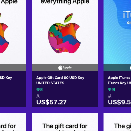
Apple
USD Key
Apple Gift Card 60 USD Key
Apple iTunes
UNITED STATES
iTunes Key 
美国
美国
从
从
US$57.27
US$9.
车
加入购物车
加
ers
View offers
Vie