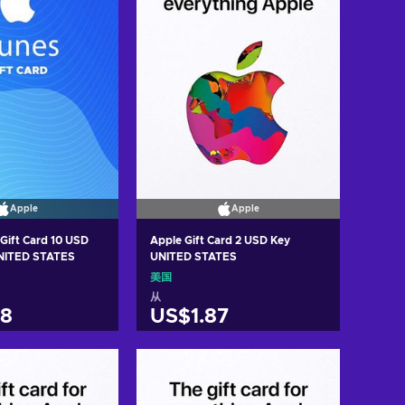
Apple
Apple
 Gift Card 10 USD
Apple Gift Card 2 USD Key
UNITED STATES
UNITED STATES
美国
从
58
US$1.87
入购物车
加入购物车
w offers
View offers