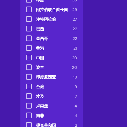
印度
30
阿拉伯联合酋长国
29
沙特阿拉伯
27
巴西
22
墨西哥
22
香港
21
中国
20
波兰
20
印度尼西亚
18
台湾
9
埃及
7
卢森堡
4
南非
4
捷克共和国
2