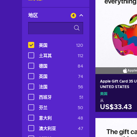
地区
4
美国
120
土耳其
112
德国
84
Apple
英国
74
Apple Gift Card 35 
法国
56
UNITED STATES
美国
西班牙
51
从
US$33.43
芬兰
50
意大利
48
加入购物
澳大利亚
47
View off