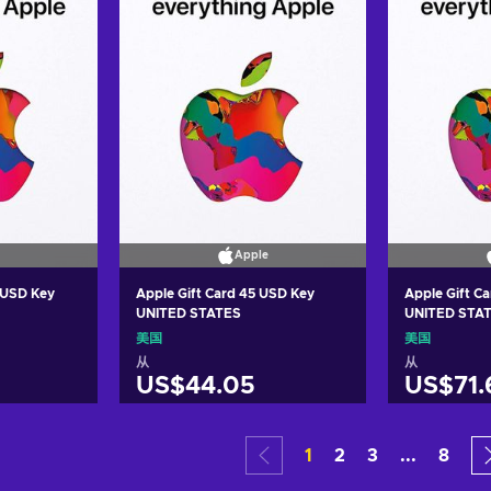
Apple
 USD Key
Apple Gift Card 45 USD Key
Apple Gift C
UNITED STATES
UNITED STA
美国
美国
从
从
US$44.05
US$71.
车
加入购物车
加
1
2
3
...
8
ers
View offers
Vie