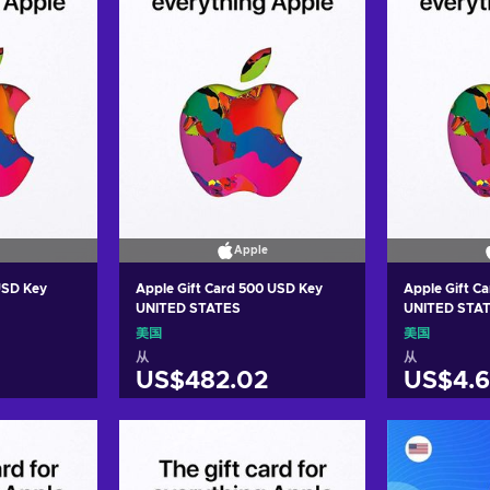
Apple
USD Key
Apple Gift Card 500 USD Key
Apple Gift C
UNITED STATES
UNITED STA
美国
美国
从
从
US$482.02
US$4.6
车
加入购物车
加
ers
View offers
Vie