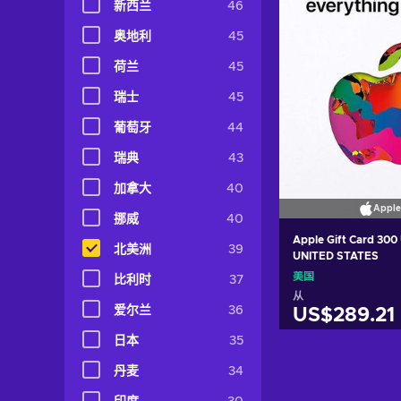
新西兰
46
奥地利
45
荷兰
45
瑞士
45
葡萄牙
44
瑞典
43
加拿大
40
Apple
挪威
40
Apple Gift Card 300
北美洲
39
UNITED STATES
美国
比利时
37
从
爱尔兰
36
US$289.21
日本
35
加入购物
丹麦
34
View off