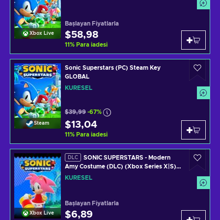
Başlayan Fiyatlarla
$58,98
Xbox Live
11
%
Para iadesi
Sonic Superstars (PC) Steam Key
GLOBAL
KÜRESEL
$39,99
-67%
$13,04
Steam
11
%
Para iadesi
SONIC SUPERSTARS - Modern
DLC
Amy Costume (DLC) (Xbox Series X|S)
XBOX LIVE Key GLOBAL
KÜRESEL
Başlayan Fiyatlarla
$6,89
Xbox Live