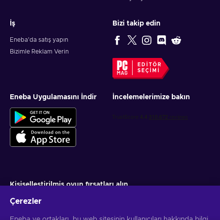
İş
Bizi takip edin
Eneba'da satış yapın
Bizimle Reklam Verin
EDITÖR
SEÇIMI
Eneba Uygulamasını İndir
İncelemelerimize bakın
Kişiselleştirilmiş oyun fırsatları alın
Çerezler
Abone ol
Eneba ve ortakları, bu web sitesinin kullanıcıları hakkında bilgi
Aboneliğinizi istediğiniz zaman iptal edebilirsiniz. Daha fazla bilgi için