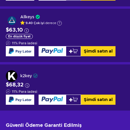
Allkeys
9.40
Çok iyi
derece
$63,10
En düşük fiyat
11
%
Para iadesi
Şimdi satın al
k2key
$68,32
11
%
Para iadesi
Şimdi satın al
Güvenli Ödeme
Garanti Edilmiş