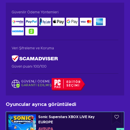
Güvenilir Ödeme Yöntemleri
Veri Şifreleme ve Koruma
Güven puanı 100/100
GÜVENLI ÖDEME
EDITÖR
GARANTI EDILMIŞ
SEÇIMI
Oyuncular ayrıca görüntüledi
Sonic Superstars XBOX LIVE Key
EUROPE
AVRUPA