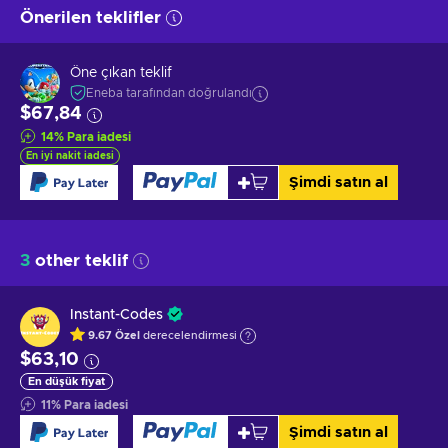
Önerilen teklifler
Öne çıkan teklif
Eneba tarafından doğrulandı
$67,84
14
%
Para iadesi
En iyi nakit iadesi
Şimdi satın al
3
other teklif
Instant-Codes
9.67
Özel
derecelendirmesi
$63,10
En düşük fiyat
11
%
Para iadesi
Şimdi satın al