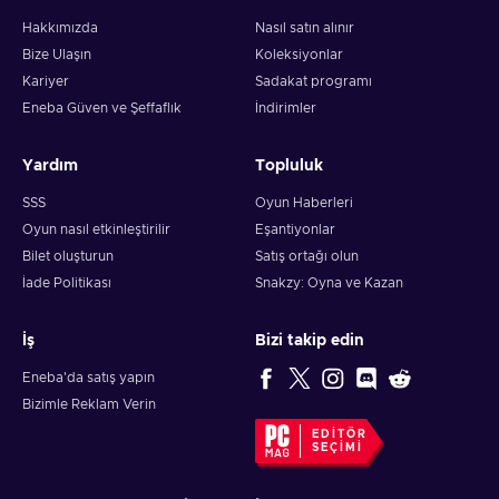
Hakkımızda
Nasıl satın alınır
Bize Ulaşın
Koleksiyonlar
Kariyer
Sadakat programı
Eneba Güven ve Şeffaflık
İndirimler
Yardım
Topluluk
SSS
Oyun Haberleri
Oyun nasıl etkinleştirilir
Eşantiyonlar
Bilet oluşturun
Satış ortağı olun
İade Politikası
Snakzy: Oyna ve Kazan
İş
Bizi takip edin
Eneba'da satış yapın
Bizimle Reklam Verin
EDITÖR
SEÇIMI