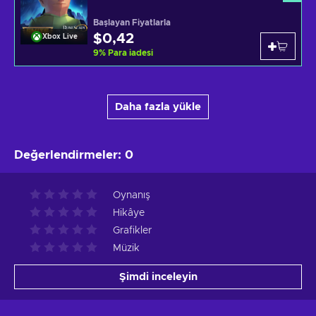
Başlayan Fiyatlarla
$0,42
Xbox Live
9
%
Para iadesi
Daha fazla yükle
Değerlendirmeler
:
0
Oynanış
Hikâye
Grafikler
Müzik
Şimdi inceleyin