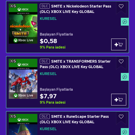
SMITE x Nickelodeon Starter Pass
DLC
(DLC) XBOX LIVE Key GLOBAL
KÜRESEL
Başlayan Fiyatlarla
$0,58
Xbox Live
9
%
Para iadesi
SMITE x TRANSFORMERS Starter
DLC
Pass (DLC) XBOX LIVE Key GLOBAL
KÜRESEL
Başlayan Fiyatlarla
$7,97
Xbox Live
9
%
Para iadesi
SMITE x RuneScape Starter Pass
DLC
(DLC) XBOX LIVE Key GLOBAL
KÜRESEL