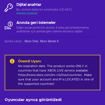
Dijital anahtar
Bu, ürünün dijital bir sürümüdür (CD-KEY)
Anında teslimat
Anında geri ödemeler
Diğer pazaryerlerinin aksine, Eneba görüntülenmemiş
anahtarlar için anında geri ödeme almanızı sağlar.
Şunda çalışır:
:
Xbox One
Xbox Series X
Önemli Uyarı
:
No expiration date. The product works ONLY in 
countries that have XBOX LIVE service available: 
https://www.xbox.com/en-US/live/countries . Make 
sure that your account and IP is LOCATED in one of 
the supported countries!
Oyuncular ayrıca görüntüledi