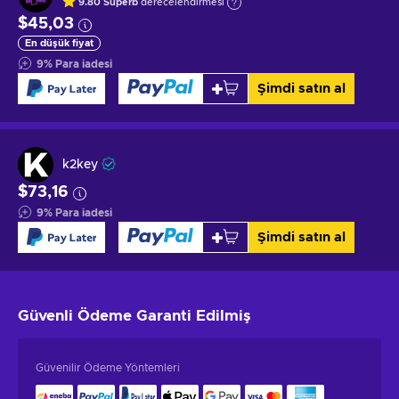
9.80
Superb
derecelendirmesi
$45,03
En düşük fiyat
9
%
Para iadesi
Şimdi satın al
k2key
$73,16
9
%
Para iadesi
Şimdi satın al
Güvenli Ödeme
Garanti Edilmiş
Güvenilir Ödeme Yöntemleri