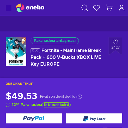
Para iadesi anlaşması
2427
Fortnite - Mainframe Break
DLC
Pack + 600 V-Bucks XBOX LIVE
Key EUROPE
ÖNE ÇIKAN TEKLIF
$49,53
Fiyat son değil değildir
12
%
Para iadesi
En iyi nakit iadesi