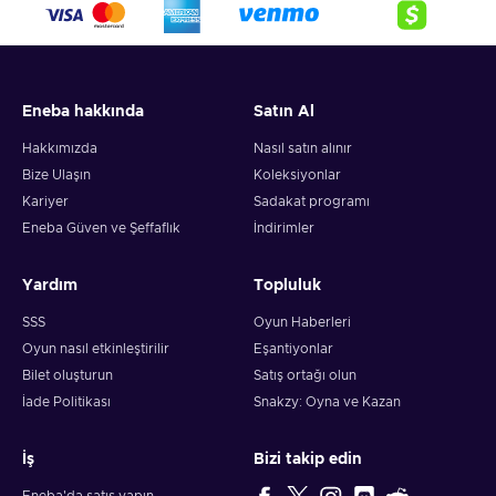
Press Use a code button;
Enter the purchased key code;
Click Next to finish the redemption process.
Eneba hakkında
Satın Al
Interested in other offers like this one? Visit the
Fortnite skins
collection
featured on our website! Get additional funds with
Hakkımızda
Nasıl satın alınır
great deals from our
Fortnite V-Bucks card collection
.
Bize Ulaşın
Koleksiyonlar
Kariyer
Sadakat programı
Eneba Güven ve Şeffaflık
İndirimler
Yardım
Topluluk
SSS
Oyun Haberleri
Oyun nasıl etkinleştirilir
Eşantiyonlar
Bilet oluşturun
Satış ortağı olun
İade Politikası
Snakzy: Oyna ve Kazan
İş
Bizi takip edin