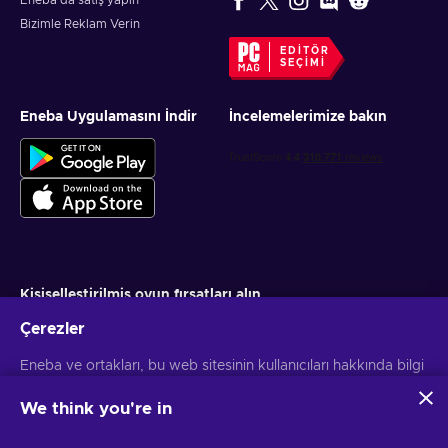
Eneba'da satış yapın
Bizimle Reklam Verin
EDITÖR
SEÇIMI
Eneba Uygulamasını İndir
İncelemelerimize bakın
Kişiselleştirilmiş oyun fırsatları alın
Çerezler
Abone ol
Eneba ve ortakları, bu web sitesinin kullanıcıları hakkında bilgi
Aboneliğinizi istediğiniz zaman iptal edebilirsiniz. Daha fazla bilgi için
Gizlilik bildirimini
ziyaret edin
toplamak ve analiz etmek için çerezler ve benzer teknolojiler
kullanır. Bu bilgileri sitedeki içerik, reklamcılık ve diğer
We think you're in
hizmetleri geliştirmek için kullanırız. Kişisel verileriniz ayrıca
Türkçe
USD
reklam kişiselleştirmesi için de kullanılabilir.