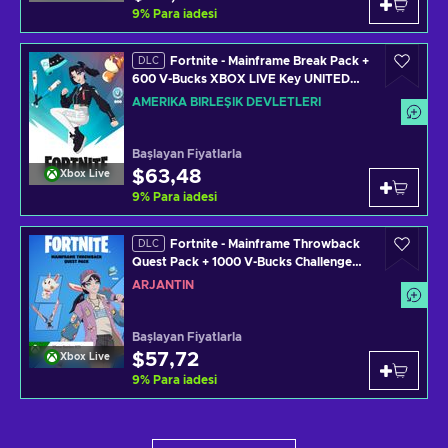
9
%
Para iadesi
Fortnite - Mainframe Break Pack +
DLC
600 V-Bucks XBOX LIVE Key UNITED
STATES
AMERIKA BIRLEŞIK DEVLETLERI
Başlayan Fiyatlarla
$63,48
Xbox Live
9
%
Para iadesi
Fortnite - Mainframe Throwback
DLC
Quest Pack + 1000 V-Bucks Challenge
XBOX LIVE Key ARGENTINA
ARJANTIN
Başlayan Fiyatlarla
$57,72
Xbox Live
9
%
Para iadesi