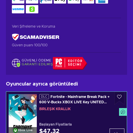
Veri Şifreleme ve Koruma
Güven puanı 100/100
GÜVENLI ÖDEME
EDITÖR
GARANTI EDILMIŞ
SEÇIMI
Oyuncular ayrıca görüntüledi
Fortnite - Mainframe Break Pack +
DLC
600 V-Bucks XBOX LIVE Key UNITED
KINGDOM
BIRLEŞIK KRALLIK
Başlayan Fiyatlarla
$47,32
Xbox Live