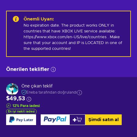
Önemli Uyarı
:
No expiration date. The product works ONLY in 
countries that have XBOX LIVE service available: 
https://www.xbox.com/en-US/live/countries . Make 
sure that your account and IP is LOCATED in one of 
the supported countries!
Önerilen teklifler
Öne çıkan teklif
Eneba tarafından doğrulandı
$49,53
12
%
Para iadesi
En iyi nakit iadesi
Şimdi satın al