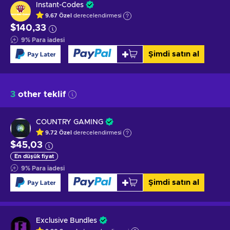
Instant-Codes
9.67
Özel
derecelendirmesi
$140,33
9
%
Para iadesi
Şimdi satın al
3
other teklif
COUNTRY GAMING
9.72
Özel
derecelendirmesi
$45,03
En düşük fiyat
9
%
Para iadesi
Şimdi satın al
Exclusive Bundles