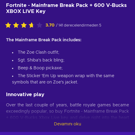
Fortnite - Mainframe Break Pack + 600 V-Bucks
XBOX LIVE Key
3.70
/ 141 derecelendirmeden 5
The Mainframe Break Pack includes:
The Zoe Clash outfit;
Sgt. Shiba's back bling;
Beep & Boop pickaxe;
The Sticker 'Em Up weapon wrap with the same
symbols that are on Zoe's jacket.
Innovative play
Over the last couple of years, battle royale games became
exceedingly popular, so buy Fortnite - Mainframe Break Pack
+ 600 V-Bucks Xbox Live key and delve right into the heart
of this subgenre. Competing with 99 other people is only half
Devamını oku
of the job. You also have to avoid deadly environmental