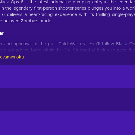
lack Ops 6 – the latest adrenaline-pumping entry in the legenda
 in the legendary first-person shooter series plunges you into a wor
6 delivers a heart-racing experience with its thrilling single-play
the beloved Zombies mode​.
er
on and upheaval of the post-Cold War era. You’ll follow Black O
ng a shadowy force within the CIA. Stripped of their resources, th
raitors and clear their names​. Buy Call of Duty: Black Ops 6 - Cros
evamını oku
vented CoD.
ck Ops 6 a must-play:
mes based on your choices. Each mission in the campaign offers
ion sequences​.
movement. This revolutionary system allows you to sprint, slide,