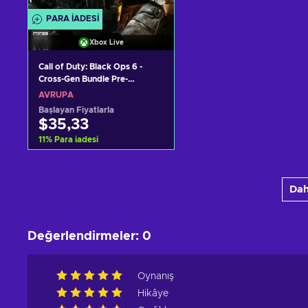
PARA IADESI
Xbox Live
Call of Duty: Black Ops 6 -
Cross-Gen Bundle Pre-
purchase (Xbox One/Xbox
AVRUPA
Series S|X) Xbox Live Key
Başlayan Fiyatlarla
EUROPE
$35,33
11
%
Para iadesi
Sepete ekle
Dah
Teklifleri görüntüle
Değerlendirmeler
:
0
Oynanış
Hikâye