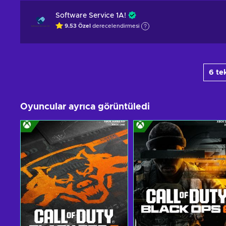
Software Service 1A!
9.53
Özel
derecelendirmesi
6 te
Oyuncular ayrıca görüntüledi