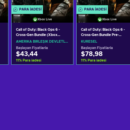
PARA IADESI
PARA IADESI
Xbox Live
Xbox Live
Call of Duty: Black Ops 6 -
Call of Duty: Black Ops 6 -
Cross-Gen Bundle (Xbox
Cross-Gen Bundle Pre-
One/Xbox Series S|X) Xbox
purchase (Xbox One/Xbox
AMERIKA BIRLEŞIK DEVLETLERI
KÜRESEL
Live Key UNITED STATES
Series S|X) Xbox Live Key
Başlayan Fiyatlarla
Başlayan Fiyatlarla
GLOBAL
$43,44
$78,98
11
%
Para iadesi
11
%
Para iadesi
Sepete ekle
Sepete ekle
Teklifleri görüntüle
Teklifleri görüntüle