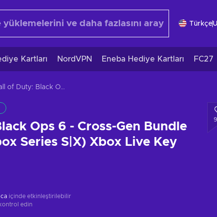
Türkçe
diye Kartları
NordVPN
Eneba Hediye Kartları
FC27
Call of Duty: Black Ops 6 - Cross-Gen Bundle (Xbox One/Xbox Series S|X) Xbox Live Key GLOBAL
 Black Ops 6 - Cross-Gen Bundle
x Series S|X) Xbox Live Key
ica
içinde etkinleştirilebilir
kontrol edin