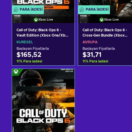
PARA IADESI
PARA IADESI
Xbox Live
Xbox Live
Call of Duty: Black Ops 6 -
Call of Duty: Black Ops 6 -
Vault Edition (Xbox One/Xbox
Cross-Gen Bundle (Xbox
Series S|X) Xbox Live Key
One/Xbox Series S|X) Xbox
KÜRESEL
AVRUPA
GLOBAL
Live Key EUROPE
Başlayan Fiyatlarla
Başlayan Fiyatlarla
$165,52
$31,71
11
%
Para iadesi
11
%
Para iadesi
Sepete ekle
Sepete ekle
Teklifleri görüntüle
Teklifleri görüntüle