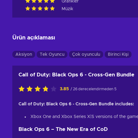
Grafikler
Müzik
Ürün açıklaması
Aksiyon
Tek Oyuncu
Çok oyunculu
Birinci Kişi
Call of Duty: Black Ops 6 - Cross-Gen Bundle
3.85
/ 26 derecelendirmeden 5
Call of Duty: Black Ops 6 - Cross-Gen Bundle includes:
Xbox One and Xbox Series X|S versions of the game
Black Ops 6 – The New Era of CoD