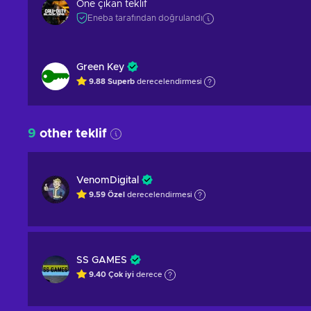
Öne çıkan teklif
Eneba tarafından doğrulandı
Green Key
9.88
Superb
derecelendirmesi
9
other teklif
VenomDigital
9.59
Özel
derecelendirmesi
SS GAMES
9.40
Çok iyi
derece