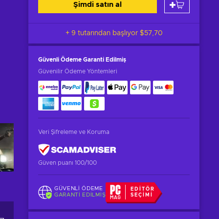
Şimdi satın al
+ 9 tutarından başlıyor
$57,70
Güvenli Ödeme
Garanti Edilmiş
Güvenilir Ödeme Yöntemleri
Veri Şifreleme ve Koruma
Güven puanı 100/100
GÜVENLI ÖDEME
EDITÖR
GARANTI EDILMIŞ
SEÇIMI