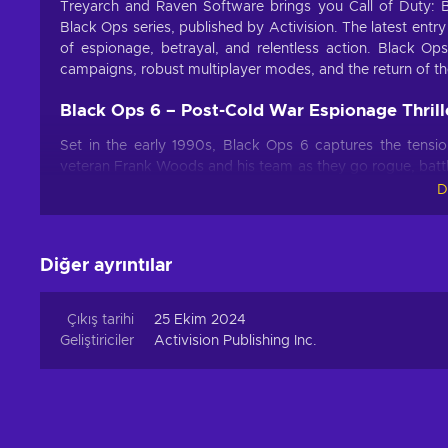
Treyarch and Raven Software brings you Call of Duty: B
Black Ops series, published by Activision. The latest entry
of espionage, betrayal, and relentless action. Black Ops 
campaigns, robust multiplayer modes, and the return of 
Black Ops 6 – Post-Cold War Espionage Thrill
Set in the early 1990s, Black Ops 6 captures the tensi
veteran Frank Woods and his team as they go rogue, battli
must navigate the criminal underworld to expose the real t
D
Gen Xbox Live key and immerse yourself in the new, rein
Call of Duty: Black Ops 6 Game Features
Diğer ayrıntılar
Discover the groundbreaking features that make CoD: Bla
Çıkış tarihi
25 Ekim 2024
Dynamic Single-Player Campaign
Geliştiriciler
Activision Publishing Inc.
Experience a gripping narrative with multiple outco
various paths, from tactical espionage to explosive act
The New Omnimovement
Say goodbye to traditional FPS limitations with Omni