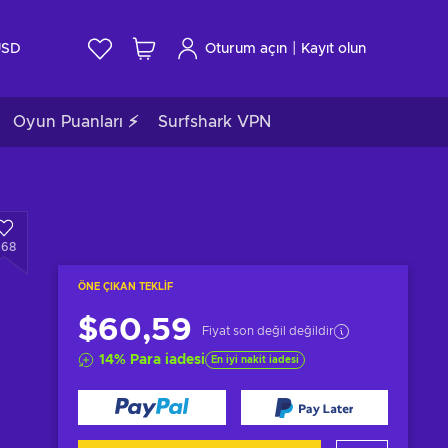
|
USD
Oturum açın
Kayıt olun
Oyun Puanları ⚡
Surfshark VPN
968
ÖNE ÇIKAN TEKLIF
$60,59
Fiyat son değil değildir
14
%
Para iadesi
En iyi nakit iadesi