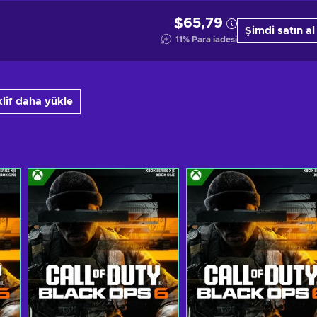
$65,79
Şimdi satın al
11
%
Para iadesi
klif daha yükle