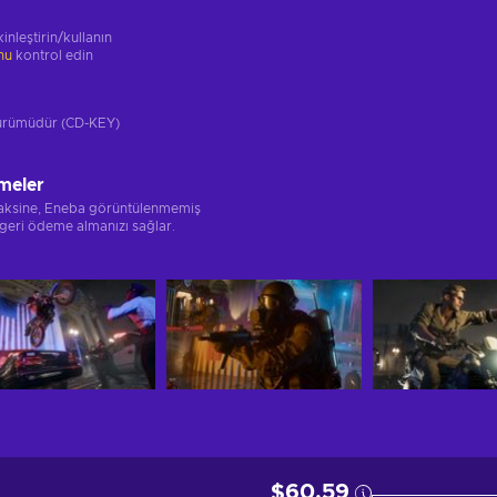
inleştirin/kullanın
unu
kontrol edin
 sürümüdür (CD-KEY)
meler
 aksine, Eneba görüntülenmemiş
 geri ödeme almanızı sağlar.
$60,59