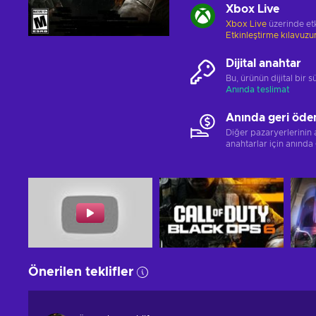
Xbox Live
Xbox Live
üzerinde etk
Etkinleştirme kılavuz
Dijital anahtar
Bu, ürünün dijital bir
Anında teslimat
Anında geri öde
Diğer pazaryerlerinin
anahtarlar için anında
Önerilen teklifler