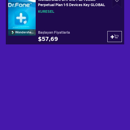
Perpetual Plan 1-5 Devices Key GLOBAL
KÜRESEL
Başlayan Fiyatlarla
Wondershare
$57,69