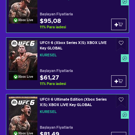
Başlayan Fiyatlarla
$95,08
Xbox Live
11
%
Para iadesi
UFC® 6 (Xbox Series X|S) XBOX LIVE
Key GLOBAL
KÜRESEL
Başlayan Fiyatlarla
$61,27
Xbox Live
11
%
Para iadesi
UFC® 6 Ultimate Edition (Xbox Series
X|S) XBOX LIVE Key GLOBAL
KÜRESEL
Başlayan Fiyatlarla
$81,49
Xbox Live