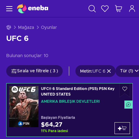
Mağaza
Oyunlar
UFC 6
Bulunan sonuçlar:
10
Sırala ve filtrele ( 3 )
Tür (1)
Metin
:
UFC 6
UFC® 6 Standard Edition (PS5) PSN Key
UNITED STATES
AMERIKA BIRLEŞIK DEVLETLERI
Başlayan Fiyatlarla
$64,27
PSN
11
%
Para iadesi