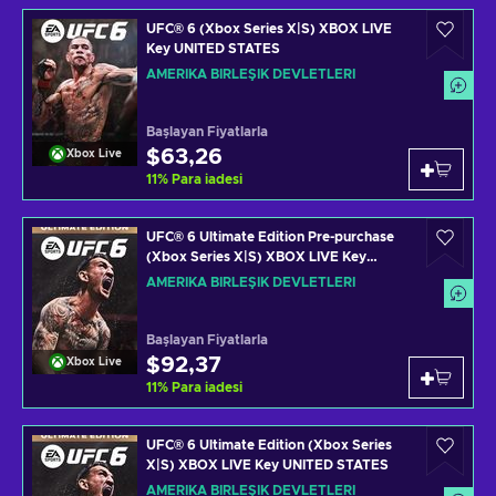
UFC® 6 (Xbox Series X|S) XBOX LIVE
Key UNITED STATES
AMERIKA BIRLEŞIK DEVLETLERI
Başlayan Fiyatlarla
$63,26
Xbox Live
11
%
Para iadesi
UFC® 6 Ultimate Edition Pre-purchase
(Xbox Series X|S) XBOX LIVE Key
UNITED STATES
AMERIKA BIRLEŞIK DEVLETLERI
Başlayan Fiyatlarla
$92,37
Xbox Live
11
%
Para iadesi
UFC® 6 Ultimate Edition (Xbox Series
X|S) XBOX LIVE Key UNITED STATES
AMERIKA BIRLEŞIK DEVLETLERI