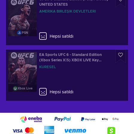
UNITED STATES
AMERIKA BIRLEŞIK DEVLETLERI
PSN
Hepsi satıldı
EA Sports UFC 6 - Standard Edition
(Xbox Series X|S) XBOX LIVE Key
GLOBAL
KÜRESEL
Xbox Live
Hepsi satıldı