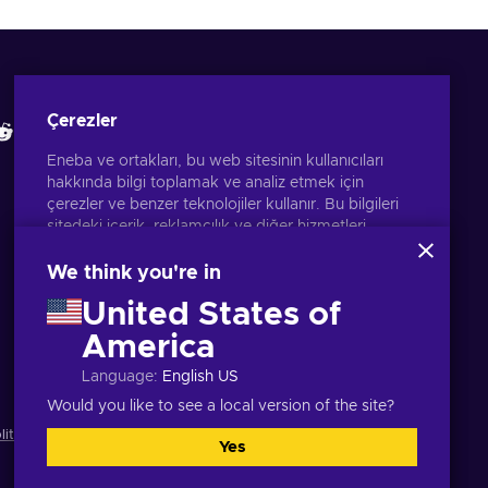
Eneba Uygulamasını İndir
İncelemelerimize bakın
Çerezler
Eneba ve ortakları, bu web sitesinin kullanıcıları
hakkında bilgi toplamak ve analiz etmek için
çerezler ve benzer teknolojiler kullanır. Bu bilgileri
sitedeki içerik, reklamcılık ve diğer hizmetleri
geliştirmek için kullanırız. Kişisel verileriniz ayrıca
reklam kişiselleştirmesi için de kullanılabilir.
We think you're in
'Tümünü kabul et'e tıklayarak, bu teknolojilerin
United States of
Eneba ve ortakları tarafından kullanılmasına izin
vermiş olursunuz. 'Özelleştir'e tıklayarak izninizi
America
Türkçe
USD
ayarlayabilirsiniz.
Language
:
English US
Google'ın verilerinizi nasıl kullandığı hakkında daha
fazla bilgi için bkz.
Google İş Güvenliği ve Gizliliği
.
Would you like to see a local version of the site?
litikası
,
Çerez tercihleri
.
Yes
Hepsini kabul et
Özelleştir