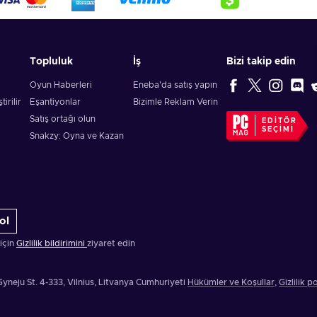
Topluluk
İş
Bizi takip edin
Oyun Haberleri
Eneba'da satış yapın
irilir
Eşantiyonlar
Bizimle Reklam Verin
Satış ortağı olun
EDITÖR
SEÇIMI
Snakzy: Oyna ve Kazan
ol
 için
Gizlilik bildirimini
ziyaret edin
Gyneju St. 4-333, Vilnius, Litvanya Cumhuriyeti
Hükümler ve Koşullar
,
Gizlilik po