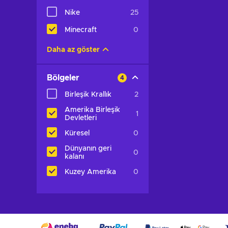
Nike
25
Minecraft
0
Daha az göster
Bölgeler
4
Birleşik Krallık
2
Amerika Birleşik
1
Devletleri
Küresel
0
Dünyanın geri
0
kalanı
Kuzey Amerika
0