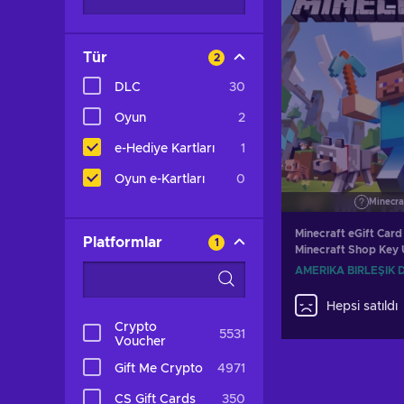
Tür
2
DLC
30
Oyun
2
e-Hediye Kartları
1
Oyun e-Kartları
0
Minecra
Minecraft eGift Car
Platformlar
1
Minecraft Shop Key
STATES
AMERIKA BIRLEŞIK 
Hepsi satıldı
Crypto
5531
Voucher
Gift Me Crypto
4971
CS Gift Cards
350