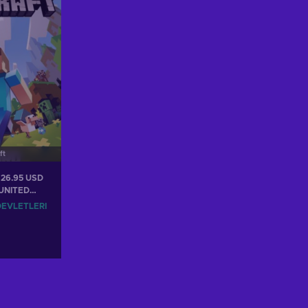
ft
d 26.95 USD
 UNITED
DEVLETLERI