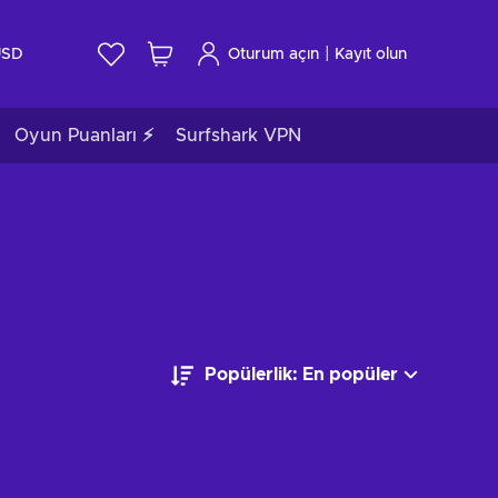
|
USD
Oturum açın
Kayıt olun
Oyun Puanları ⚡
Surfshark VPN
Popülerlik: En popüler