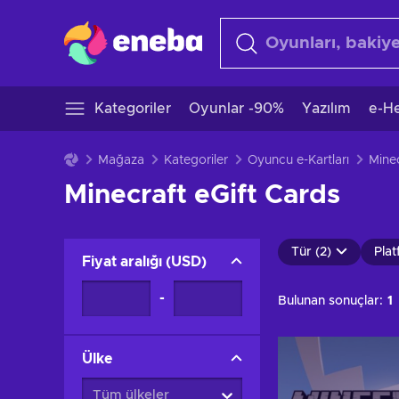
Kategoriler
Oyunlar -90%
Yazılım
e-He
Mağaza
Kategoriler
Oyuncu e-Kartları
Minec
Minecraft eGift Cards
Tür (2)
Plat
Fiyat aralığı
(
USD
)
-
Bulunan sonuçlar:
1
Ülke
Tüm ülkeler