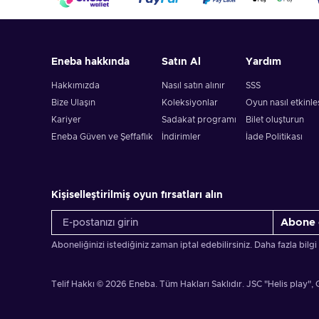
Eneba hakkında
Satın Al
Yardım
Hakkımızda
Nasıl satın alınır
SSS
Bize Ulaşın
Koleksiyonlar
Oyun nasıl etkinleşt
Kariyer
Sadakat programı
Bilet oluşturun
Eneba Güven ve Şeffaflık
İndirimler
İade Politikası
Kişiselleştirilmiş oyun fırsatları alın
Abone 
Aboneliğinizi istediğiniz zaman iptal edebilirsiniz. Daha fazla bilgi
Telif Hakkı © 2026 Eneba. Tüm Hakları Saklıdır.
JSC "Helis play", 