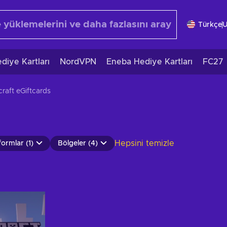
Türkçe
diye Kartları
NordVPN
Eneba Hediye Kartları
FC27
raft eGiftcards
Hepsini temizle
formlar (1)
Bölgeler (4)