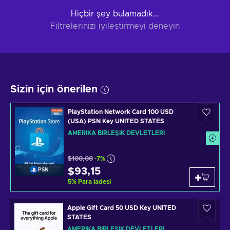
Hiçbir şey bulamadık...
Filtrelerinizi iyileştirmeyi deneyin
Sizin için önerilen
PlayStation Network Card 100 USD
(USA) PSN Key UNITED STATES
AMERIKA BIRLEŞIK DEVLETLERI
$100,00
-7%
$93,15
PSN
5
%
Para iadesi
Apple Gift Card 50 USD Key UNITED
STATES
AMERIKA BIRLEŞIK DEVLETLERI