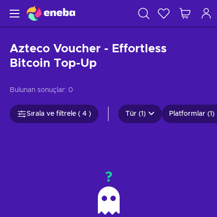
Azteco Voucher - Effortless
Bitcoin Top-Up
Bulunan sonuçlar:
0
Sırala ve filtrele ( 4 )
Tür (1)
Platformlar (1)
?