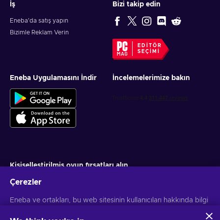
İş
Bizi takip edin
Eneba'da satış yapın
Bizimle Reklam Verin
EDITÖR
SEÇIMI
Eneba Uygulamasını İndir
İncelemelerimize bakın
Kişiselleştirilmiş oyun fırsatları alın
Çerezler
Abone ol
Eneba ve ortakları, bu web sitesinin kullanıcıları hakkında bilgi
Aboneliğinizi istediğiniz zaman iptal edebilirsiniz. Daha fazla bilgi için
Gizlilik bildirimini
ziyaret edin
toplamak ve analiz etmek için çerezler ve benzer teknolojiler