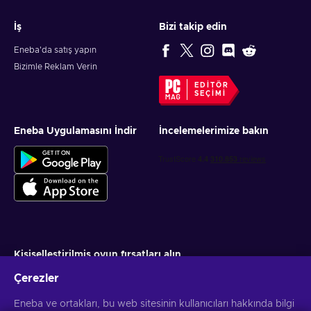
İş
Bizi takip edin
Eneba'da satış yapın
Bizimle Reklam Verin
EDITÖR
SEÇIMI
Eneba Uygulamasını İndir
İncelemelerimize bakın
Kişiselleştirilmiş oyun fırsatları alın
Çerezler
Abone ol
Eneba ve ortakları, bu web sitesinin kullanıcıları hakkında bilgi
Aboneliğinizi istediğiniz zaman iptal edebilirsiniz. Daha fazla bilgi için