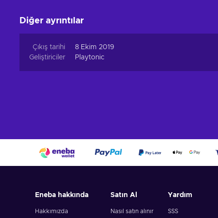
Diğer ayrıntılar
Çıkış tarihi
8 Ekim 2019
Geliştiriciler
Playtonic
Eneba hakkında
Satın Al
Yardım
Hakkımızda
Nasıl satın alınır
SSS