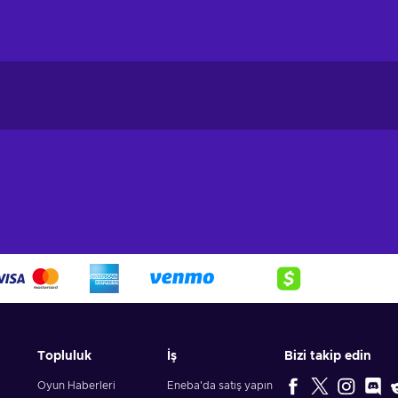
Topluluk
İş
Bizi takip edin
Oyun Haberleri
Eneba'da satış yapın