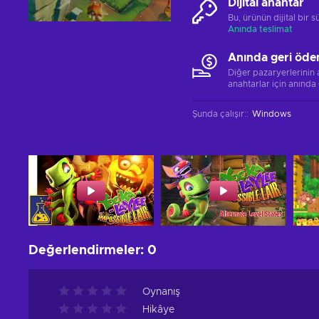
Dijital anahtar
Bu, ürünün dijital bir
Anında teslimat
Anında geri öde
Diğer pazaryerlerinin
anahtarlar için anında
Şunda çalışır:
:
Windows
Değerlendirmeler
:
0
Oynanış
Hikâye