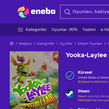
Kategoriler
Oyunlar -90%
Yazılım
e-He
Mağaza
Kategoriler
Oyunlar
Steam Oyunları
Yooka-Laylee 
Küresel
United States of Amer
Bölgesel kısıtlamaları
Steam
Steam
üzerinde etkinle
Etkinleştirme kılavuz