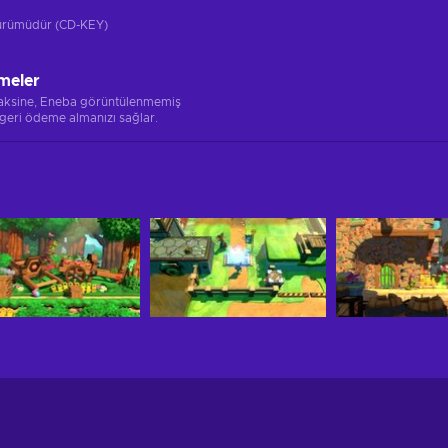
 sürümüdür (CD-KEY)
meler
 aksine, Eneba görüntülenmemiş
 geri ödeme almanızı sağlar.