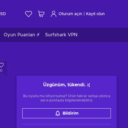
|
USD
Oturum açın
Kayıt olun
Oyun Puanları ⚡
Surfshark VPN
0
Üzgünüm, tükendi.
:(
Bu oyunu mu istiyorsunuz? Ürün tekrar satışa çıkınca
sizi e-postayla bilgilendirebiliriz.
Bildirim