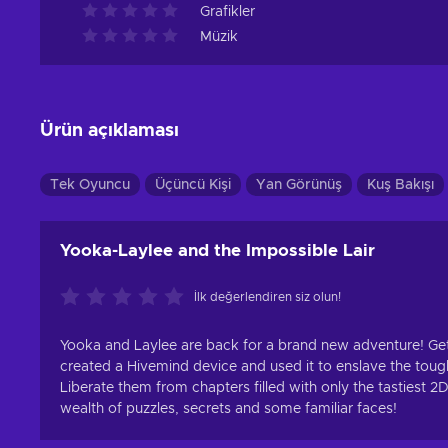
Grafikler
Müzik
Ürün açıklaması
Tek Oyuncu
Üçüncü Kişi
Yan Görünüş
Kuş Bakışı
Yooka-Laylee and the Impossible Lair
İlk değerlendiren siz olun!
Yooka and Laylee are back for a brand new adventure! Get r
created a Hivemind device and used it to enslave the toug
Liberate them from chapters filled with only the tastiest 
wealth of puzzles, secrets and some familiar faces!