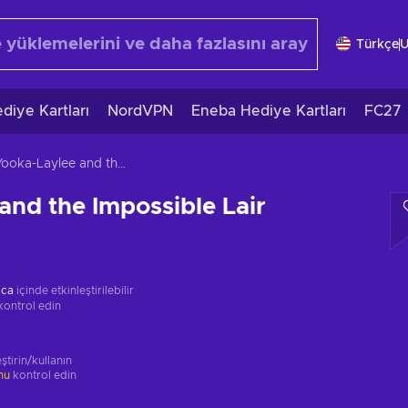
Türkçe
diye Kartları
NordVPN
Eneba Hediye Kartları
FC27
Yooka-Laylee and the Impossible Lair
and the Impossible Lair
ica
içinde etkinleştirilebilir
kontrol edin
ştirin/kullanın
unu
kontrol edin