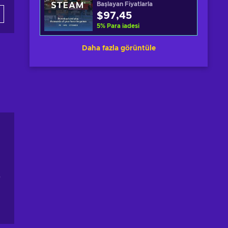
Başlayan Fiyatlarla
$97,45
5
%
Para iadesi
Daha fazla görüntüle
s