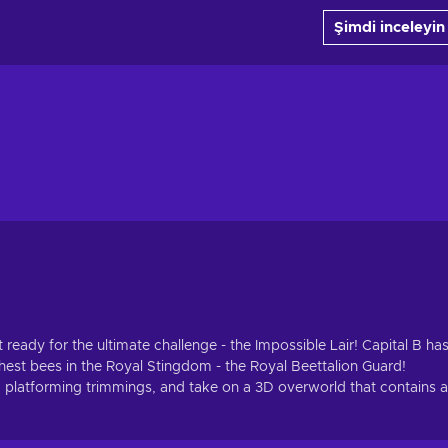
Şimdi inceleyin
eady for the ultimate challenge - the Impossible Lair! Capital B ha
hest bees in the Royal Stingdom - the Royal Beettalion Guard!
2D platforming trimmings, and take on a 3D overworld that contains a