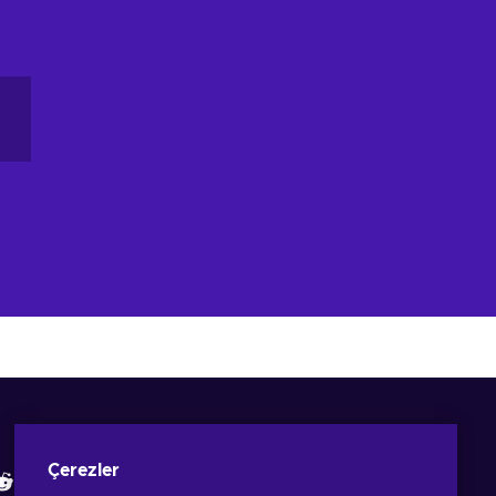
Eneba Uygulamasını İndir
İncelemelerimize bakın
Çerezler