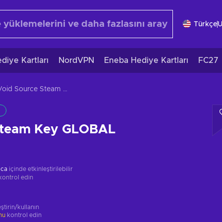
Türkçe
diye Kartları
NordVPN
Eneba Hediye Kartları
FC27
Void Source Steam Key GLOBAL
Steam Key GLOBAL
ica
içinde etkinleştirilebilir
kontrol edin
ştirin/kullanın
unu
kontrol edin