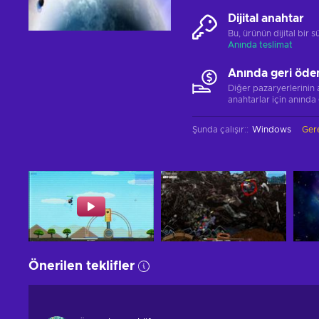
Dijital anahtar
Bu, ürünün dijital bir
Anında teslimat
Anında geri öde
Diğer pazaryerlerinin
anahtarlar için anında
Şunda çalışır:
:
Windows
Gere
Önerilen teklifler