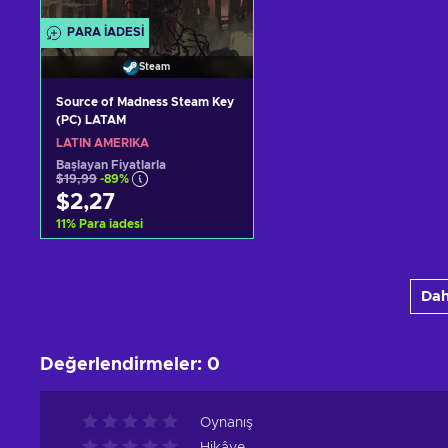
PARA IADESI
Steam
Source of Madness Steam Key
(PC) LATAM
LATIN AMERIKA
Başlayan Fiyatlarla
$19,99
-89%
$2,27
11
%
Para iadesi
Sepete ekle
Dah
Teklifleri görüntüle
Değerlendirmeler
:
0
Oynanış