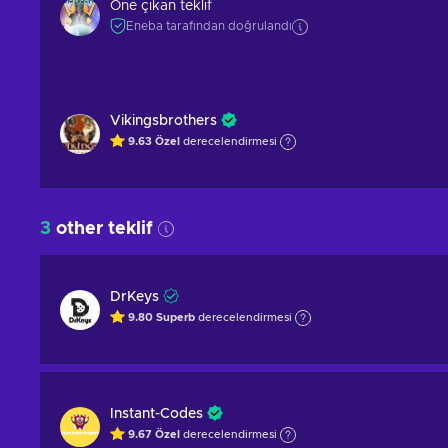
Öne çıkan teklif
Eneba tarafından doğrulandı
Vikingsbrothers
9.63
Özel
derecelendirmesi
3
other teklif
DrKeys
9.80
Superb
derecelendirmesi
Instant-Codes
9.67
Özel
derecelendirmesi