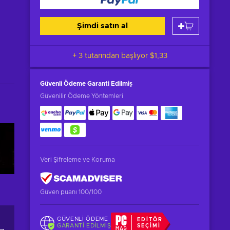
Şimdi satın al
+ 3 tutarından başlıyor
$1,33
Güvenli Ödeme
Garanti Edilmiş
Güvenilir Ödeme Yöntemleri
Veri Şifreleme ve Koruma
Güven puanı 100/100
GÜVENLI ÖDEME
EDITÖR
GARANTI EDILMIŞ
SEÇIMI