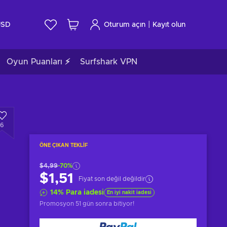
|
USD
Oturum açın
Kayıt olun
Oyun Puanları ⚡
Surfshark VPN
6
ÖNE ÇIKAN TEKLIF
$4,99
-70%
$1,51
Fiyat son değil değildir
14
%
Para iadesi
En iyi nakit iadesi
Promosyon
51 gün sonra
bitiyor!