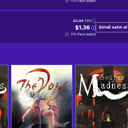
11
%
Para iadesi
$4,99
-73%
$1,36
Şimdi satın al
11
%
Para iadesi