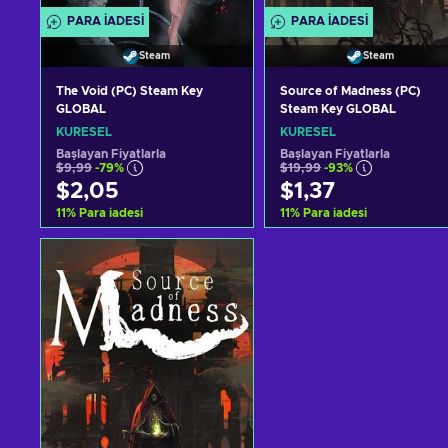
PARA IADESI
PARA IADESI
Steam
Steam
The Void (PC) Steam Key
Source of Madness (PC)
GLOBAL
Steam Key GLOBAL
KÜRESEL
KÜRESEL
Başlayan Fiyatlarla
Başlayan Fiyatlarla
$9,99
-79%
$19,99
-93%
$2,05
$1,37
11
%
Para iadesi
11
%
Para iadesi
Sepete ekle
Sepete ekle
Teklifleri görüntüle
Teklifleri görüntüle