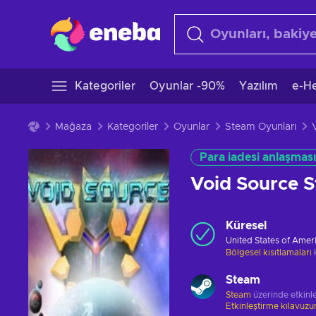
Kategoriler
Oyunlar -90%
Yazılım
e-He
Mağaza
Kategoriler
Oyunlar
Steam Oyunları
Para iadesi anlaşması
Void Source 
Küresel
United States of Amer
Bölgesel kısıtlamaları
Steam
Steam
üzerinde etkinle
Etkinleştirme kılavuz