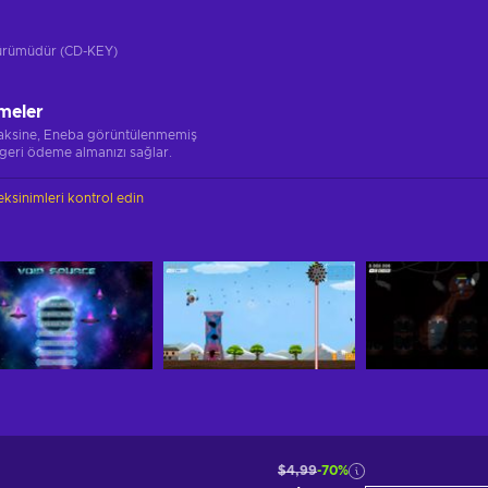
 sürümüdür (CD-KEY)
meler
 aksine, Eneba görüntülenmemiş
 geri ödeme almanızı sağlar.
ksinimleri kontrol edin
$4,99
-70%