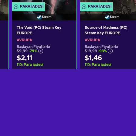
PARA IADESI
PARA IADESI
Steam
Steam
The Void (PC) Steam Key
Source of Madness (PC)
EUROPE
Steam Key EUROPE
AVRUPA
AVRUPA
Başlayan Fiyatlarla
Başlayan Fiyatlarla
$9,99
-79%
$19,99
-93%
$2,11
$1,46
11
%
Para iadesi
11
%
Para iadesi
Sepete ekle
Sepete ekle
Teklifleri görüntüle
Teklifleri görüntüle