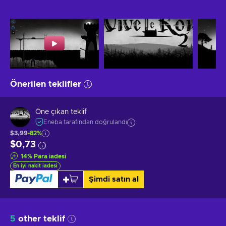
Önerilen teklifler
Öne çıkan teklif
Eneba tarafından doğrulandı
$3,99
-82%
$0,73
14
%
Para iadesi
En iyi nakit iadesi
Şimdi satın al
5
other teklif