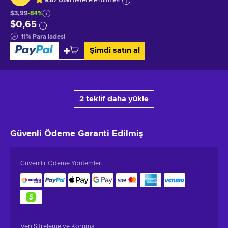
9.67
Özel
derecelendirmesi
$3,99
-84%
$0,65
11
%
Para iadesi
Şimdi satın al
2 teklif daha yükle
Güvenli Ödeme
Garanti Edilmiş
Güvenilir Ödeme Yöntemleri
Veri Şifreleme ve Koruma