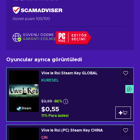
Güven puanı 100/100
GÜVENLI ÖDEME
EDITÖR
GARANTI EDILMIŞ
SEÇIMI
Oyuncular ayrıca görüntüledi
Vive le Roi Steam Key GLOBAL
KÜRESEL
$3,99
-86%
$0,55
Steam
11
%
Para iadesi
Vive le Roi (PC) Steam Key CHINA
ÇIN