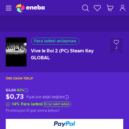
Para iadesi anlaşması
2
Vive le Roi 2 (PC) Steam Key
GLOBAL
ÖNE ÇIKAN TEKLIF
$3,99
-82%
$0,73
Fiyat son değil değildir
14
%
Para iadesi
En iyi nakit iadesi
Promosyon
51 gün sonra
bitiyor!