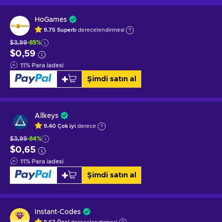
HoGames
9.75
Superb
derecelendirmesi
$3,99
-85%
$0,59
11
%
Para iadesi
Şimdi satın al
Allkeys
9.40
Çok iyi
derece
$3,99
-84%
$0,65
11
%
Para iadesi
Şimdi satın al
Instant-Codes