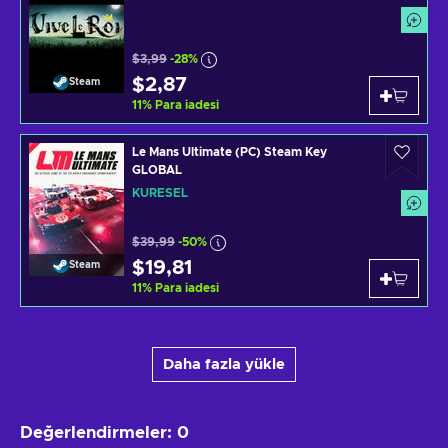
$3,99
-28%
$2,87
Steam
11
%
Para iadesi
Le Mans Ultimate (PC) Steam Key
GLOBAL
KÜRESEL
$39,99
-50%
$19,81
Steam
11
%
Para iadesi
Daha fazla yükle
Değerlendirmeler
:
0