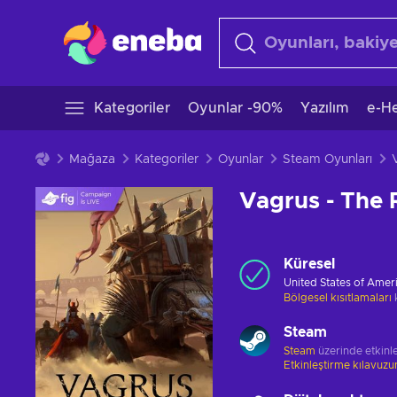
Kategoriler
Oyunlar -90%
Yazılım
e-He
Mağaza
Kategoriler
Oyunlar
Steam Oyunları
Vagrus - The 
Küresel
United States of Amer
Bölgesel kısıtlamaları
Steam
Steam
üzerinde etkinle
Etkinleştirme kılavuz