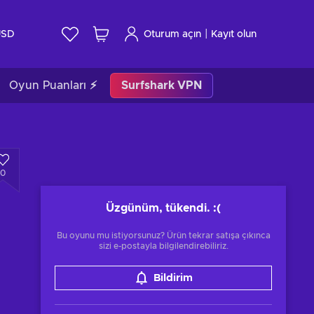
|
USD
Oturum açın
Kayıt olun
Oyun Puanları ⚡
Surfshark VPN
0
Üzgünüm, tükendi.
:(
Bu oyunu mu istiyorsunuz? Ürün tekrar satışa çıkınca
sizi e-postayla bilgilendirebiliriz.
Bildirim