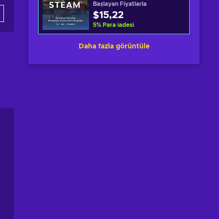
Başlayan Fiyatlarla
$15,22
5
%
Para iadesi
Daha fazla görüntüle