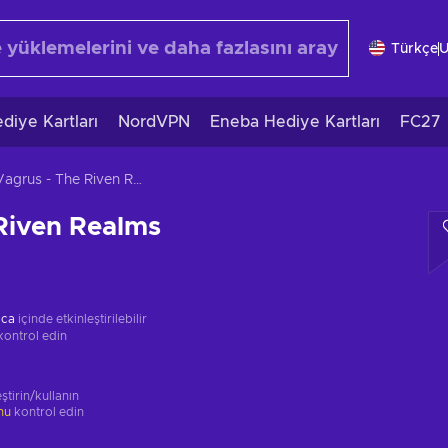
Türkçe
diye Kartları
NordVPN
Eneba Hediye Kartları
FC27
Vagrus - The Riven Realms
Riven Realms
ica
içinde etkinleştirilebilir
kontrol edin
ştirin/kullanın
unu
kontrol edin