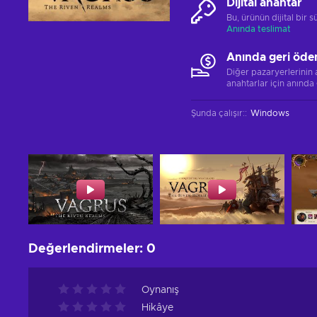
Dijital anahtar
Bu, ürünün dijital bir
Anında teslimat
Anında geri öde
Diğer pazaryerlerinin
anahtarlar için anında
Şunda çalışır:
:
Windows
Değerlendirmeler
:
0
Oynanış
Hikâye