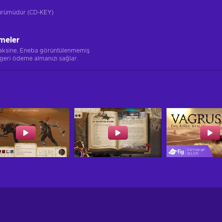
 sürümüdür (CD-KEY)
meler
 aksine, Eneba görüntülenmemiş
 geri ödeme almanızı sağlar.