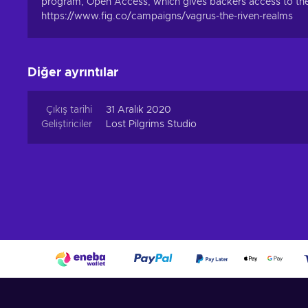
program, Open Access, which gives backers access to the g
https://www.fig.co/campaigns/vagrus-the-riven-realms
Diğer ayrıntılar
Çıkış tarihi
31 Aralık 2020
Geliştiriciler
Lost Pilgrims Studio