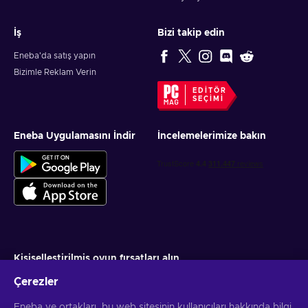
İş
Bizi takip edin
Eneba'da satış yapın
Bizimle Reklam Verin
EDITÖR
SEÇIMI
Eneba Uygulamasını İndir
İncelemelerimize bakın
Kişiselleştirilmiş oyun fırsatları alın
Çerezler
Abone ol
Eneba ve ortakları, bu web sitesinin kullanıcıları hakkında bilgi
Aboneliğinizi istediğiniz zaman iptal edebilirsiniz. Daha fazla bilgi için