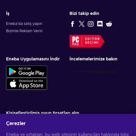
İş
Bizi takip edin
Eneba'da satış yapın
Bizimle Reklam Verin
EDITÖR
SEÇIMI
Eneba Uygulamasını İndir
İncelemelerimize bakın
Kişiselleştirilmiş oyun fırsatları alın
Çerezler
Abone ol
Eneba ve ortakları, bu web sitesinin kullanıcıları hakkında bilgi
Aboneliğinizi istediğiniz zaman iptal edebilirsiniz. Daha fazla bilgi için