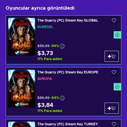
Oyuncular ayrıca görüntüledi
The Quarry (PC) Steam Key GLOBAL
KÜRESEL
$59,99
-94%
$3,73
Steam
11
%
Para iadesi
The Quarry (PC) Steam Key EUROPE
AVRUPA
$59,99
-94%
$3,84
Steam
11
%
Para iadesi
The Quarry (PC) Steam Key TURKEY