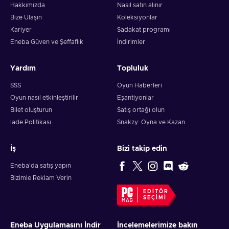
Hakkımızda
Nasıl satın alınır
Bize Ulaşın
Koleksiyonlar
Kariyer
Sadakat programı
Eneba Güven ve Şeffaflık
İndirimler
Yardım
Topluluk
SSS
Oyun Haberleri
Oyun nasıl etkinleştirilir
Eşantiyonlar
Bilet oluşturun
Satış ortağı olun
İade Politikası
Snakzy: Oyna ve Kazan
İş
Bizi takip edin
Eneba'da satış yapın
Bizimle Reklam Verin
EDITÖR
SEÇIMI
Eneba Uygulamasını İndir
İncelemelerimize bakın