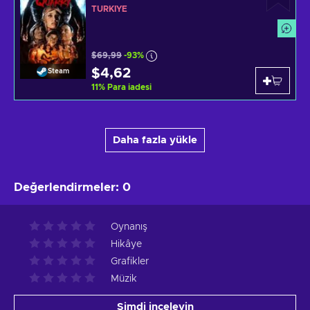
TÜRKIYE
$69,99
-93%
$4,62
Steam
11
%
Para iadesi
Daha fazla yükle
Değerlendirmeler
:
0
Oynanış
Hikâye
Grafikler
Müzik
Şimdi inceleyin