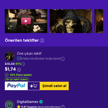
Önerilen teklifler
Öne çıkan teklif
Eneba tarafından doğrulandı
$19,99
-91%
$1,74
14
%
Para iadesi
En iyi nakit iadesi
Şimdi satın al
DigitalGames
9.91
Superb
derecelendirmesi