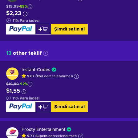
$19,99
-89%
$2,23
11
%
Para iadesi
Şimdi satın al
13
other teklif
Instant-Codes
9.67
Özel
derecelendirmesi
$19,99
-92%
$1,55
11
%
Para iadesi
Şimdi satın al
Frosty Entertainment
9.77
Superb
derecelendirmesi