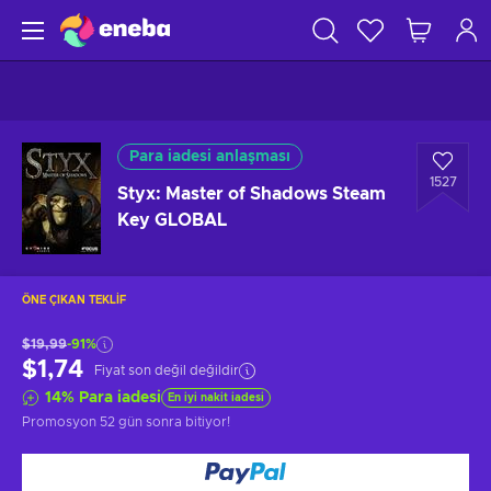
Para iadesi anlaşması
1527
Styx: Master of Shadows Steam
Key GLOBAL
ÖNE ÇIKAN TEKLIF
$19,99
-91%
$1,74
Fiyat son değil değildir
14
%
Para iadesi
En iyi nakit iadesi
Promosyon
52 gün sonra
bitiyor!