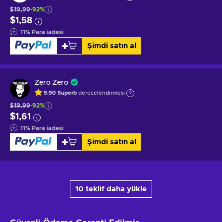
$19,99
-92%
$1,58
11
%
Para iadesi
Şimdi satın al
Zero Zero
9.90
Superb
derecelendirmesi
$19,99
-92%
$1,61
11
%
Para iadesi
Şimdi satın al
10 teklif daha yükle