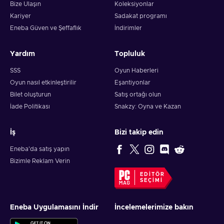
Bize Ulaşın
Koleksiyonlar
Kariyer
Sadakat programı
Eneba Güven ve Şeffaflık
İndirimler
Yardım
Topluluk
SSS
Oyun Haberleri
Oyun nasıl etkinleştirilir
Eşantiyonlar
Bilet oluşturun
Satış ortağı olun
İade Politikası
Snakzy: Oyna ve Kazan
İş
Bizi takip edin
Eneba'da satış yapın
Bizimle Reklam Verin
EDITÖR
SEÇIMI
Eneba Uygulamasını İndir
İncelemelerimize bakın