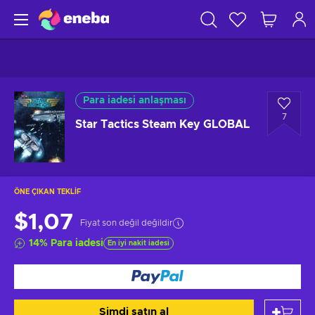
Para iadesi anlaşması
7
Star Tactics Steam Key GLOBAL
ÖNE ÇIKAN TEKLIF
$1,07
Fiyat son değil değildir
14
%
Para iadesi
En iyi nakit iadesi
Şimdi satın al