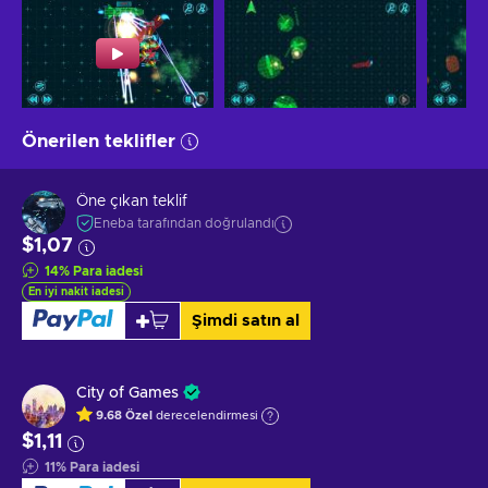
Önerilen teklifler
Öne çıkan teklif
Eneba tarafından doğrulandı
$1,07
14
%
Para iadesi
En iyi nakit iadesi
Şimdi satın al
City of Games
9.68
Özel
derecelendirmesi
$1,11
11
%
Para iadesi