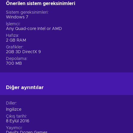
Önerilen sistem gereksinimleri
Sistem gereksinimleri
Windows 7
İşlemci
Any Quad-core Intel or AMD
Hafıza
2 GB RAM
Grafikler
2GB 3D DirectX 9
Depolama
700 MB
Diğer ayrıntılar
Diller
İngilizce
Çıkış tarihi
8 Eylül 2016
Yayımcı
Devil's Dozen Games