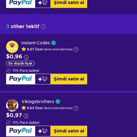
Şimdi satın al
3
other teklif
Instant-Codes
9.67
Özel
derecelendirmesi
$0,96
En düşük fiyat
11
%
Para iadesi
Şimdi satın al
Vikingsbrothers
9.63
Özel
derecelendirmesi
$0,97
11
%
Para iadesi
Şimdi satın al