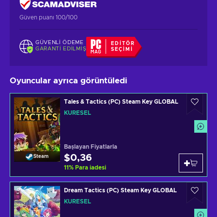
Güven puanı 100/100
GÜVENLI ÖDEME
EDITÖR
GARANTI EDILMIŞ
SEÇIMI
Oyuncular ayrıca görüntüledi
Tales & Tactics (PC) Steam Key GLOBAL
KÜRESEL
Başlayan Fiyatlarla
$0,36
Steam
11
%
Para iadesi
Dream Tactics (PC) Steam Key GLOBAL
KÜRESEL