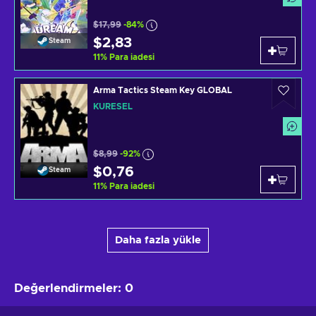
$17,99
-84%
$2,83
Steam
11
%
Para iadesi
Arma Tactics Steam Key GLOBAL
KÜRESEL
$8,99
-92%
$0,76
Steam
11
%
Para iadesi
Daha fazla yükle
Değerlendirmeler
:
0