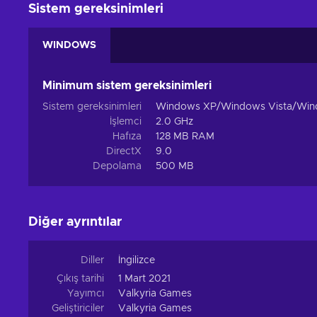
Sistem gereksinimleri
WINDOWS
Minimum sistem gereksinimleri
Sistem gereksinimleri
Windows XP/Windows Vista/Win
İşlemci
2.0 GHz
Hafıza
128 MB RAM
DirectX
9.0
Depolama
500 MB
Diğer ayrıntılar
Diller
İngilizce
Çıkış tarihi
1 Mart 2021
Yayımcı
Valkyria Games
Geliştiriciler
Valkyria Games