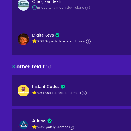
Öne çıkan teklif
Eneba tarafından doğrulandı
DigitalKeys
9.75
Superb
derecelendirmesi
3
other teklif
Instant-Codes
9.67
Özel
derecelendirmesi
Allkeys
9.40
Çok iyi
derece