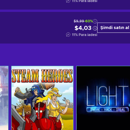
11
%
Para iadesi
$9,99
-60%
$4,03
Şimdi satın al
11
%
Para iadesi