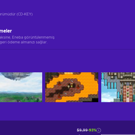
 sürümüdür (CD-KEY)
meler
 aksine, Eneba görüntülenmemiş
 geri ödeme almanızı sağlar.
$9,99
-93%