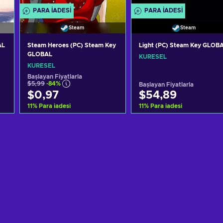
PARA IADESI
PARA IADESI
Steam
Steam
AL
Steam Heroes (PC) Steam Key
Light (PC) Steam Key GLOB
GLOBAL
KÜRESEL
KÜRESEL
Başlayan Fiyatlarla
$5,99
-84%
Başlayan Fiyatlarla
$0,97
$54,89
11
%
Para iadesi
11
%
Para iadesi
Sepete ekle
Sepete ekle
Teklifleri görüntüle
Teklifleri görüntüle