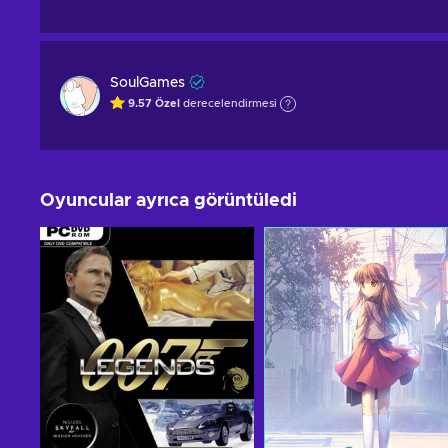
SoulGames
9.57
Özel
derecelendirmesi
Oyuncular ayrıca görüntüledi