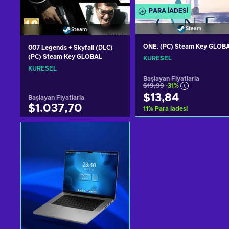
PARA IADESI
Steam
Steam
ONE. (PC) Steam Key GLOB
007 Legends + Skyfall (DLC)
(PC) Steam Key GLOBAL
KÜRESEL
KÜRESEL
Başlayan Fiyatlarla
$19,99
-31%
$13,84
Başlayan Fiyatlarla
$1.037,70
11
%
Para iadesi
Sepete ekle
Sepete ekle
Teklifleri görüntüle
Teklifleri görüntüle