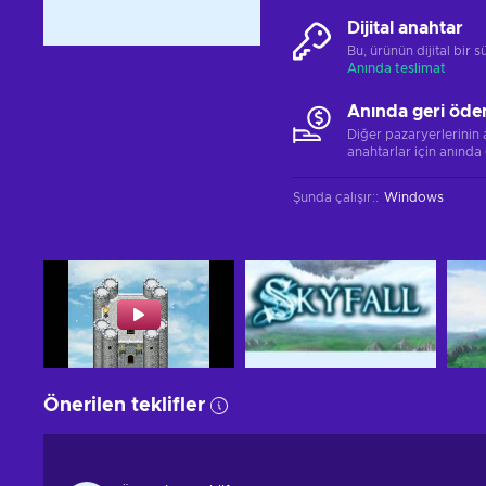
Dijital anahtar
Bu, ürünün dijital bir
Anında teslimat
Anında geri öde
Diğer pazaryerlerinin
anahtarlar için anında
Şunda çalışır:
:
Windows
Önerilen teklifler