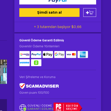
Şimdi satın al
+ 3 tutarından başlıyor
$0,66
Güvenli Ödeme
Garanti Edilmiş
Güvenilir Ödeme Yöntemleri
Veri Şifreleme ve Koruma
Güven puanı 100/100
GÜVENLI ÖDEME
EDITÖR
GARANTI EDILMIŞ
SEÇIMI