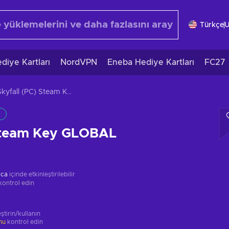
Türkçe
diye Kartları
NordVPN
Eneba Hediye Kartları
FC27
Skyfall (PC) Steam Key GLOBAL
 Steam Key GLOBAL
ica
içinde etkinleştirilebilir
kontrol edin
ştirin/kullanın
unu
kontrol edin