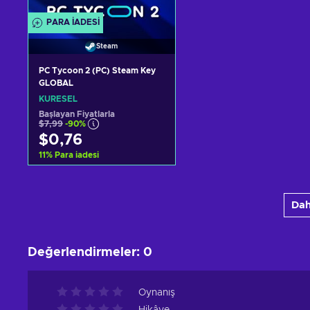
PARA IADESI
Steam
PC Tycoon 2 (PC) Steam Key
GLOBAL
KÜRESEL
Başlayan Fiyatlarla
$7,99
-90%
$0,76
11
%
Para iadesi
Sepete ekle
Dah
Teklifleri görüntüle
Değerlendirmeler
:
0
Oynanış