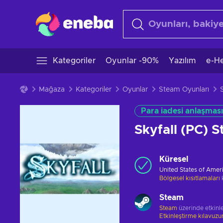
Kategoriler
Oyunlar -90%
Yazılım
e-He
Mağaza
Kategoriler
Oyunlar
Steam Oyunları
Para iadesi anlaşması
Skyfall (PC)
Küresel
United States of Amer
Bölgesel kısıtlamaları
Steam
Steam
üzerinde etkinle
Etkinleştirme kılavuz