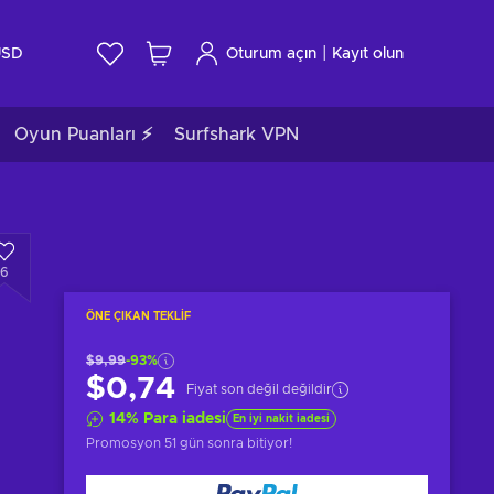
|
USD
Oturum açın
Kayıt olun
Oyun Puanları ⚡
Surfshark VPN
6
ÖNE ÇIKAN TEKLIF
$9,99
-93%
$0,74
Fiyat son değil değildir
14
%
Para iadesi
En iyi nakit iadesi
Promosyon
51 gün sonra
bitiyor!