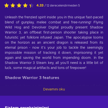
4.33
/ 12 derecelendirmeden 5
Unleash the frenzied spirit inside you in this unique fast-paced
blend of gunplay, melee combat and free-running! Flying
Wild Hog and Devolver Digital proudly present Shadow
Warrior 3, an offbeat first-person shooter taking place in
futuristic yet folklore infused Japan. The apocalypse looms
on the horizon as an ancient dragon is released from its
eternal prison - now it’s your job to tackle the seemingly
impossible mission of tracking it down, imprisoning it yet
again and saving the world from impending doom. In the
Shadow Warrior 3 Steam key, all you’ll need is a little bit of
luck, some magical artifacts and tons of firepower!
Shadow Warrior 3 features
An unlikely hero, Lo Wang embarks on a quest that will take
Devamını oku
him to the wildest locations of Shadow Warrior 3 key,
untouched by civilization. Demonic yokai and other creatures
ripped straight from Japanese folklore will impede your
every step - are you strong enough to overcome them all?
Sistem gereksinimleri