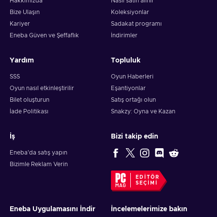
Hakkımızda
Nasıl satın alınır
Bize Ulaşın
Koleksiyonlar
Kariyer
Sadakat programı
Eneba Güven ve Şeffaflık
İndirimler
Yardım
Topluluk
SSS
Oyun Haberleri
Oyun nasıl etkinleştirilir
Eşantiyonlar
Bilet oluşturun
Satış ortağı olun
İade Politikası
Snakzy: Oyna ve Kazan
İş
Bizi takip edin
Eneba'da satış yapın
Bizimle Reklam Verin
EDITÖR
SEÇIMI
Eneba Uygulamasını İndir
İncelemelerimize bakın