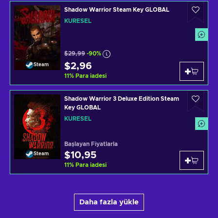
Shadow Warrior Steam Key GLOBAL
KÜRESEL
$29,99
-90%
$2,96
Steam
11
%
Para iadesi
Shadow Warrior 3 Deluxe Edition Steam
Key GLOBAL
KÜRESEL
Başlayan Fiyatlarla
$10,95
Steam
11
%
Para iadesi
Daha fazla yükle