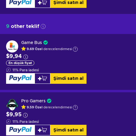
Şimdi satın al
9
other teklif
Game Bus
9.69
Özel
derecelendirmesi
$9,94
En düşük fiyat
11
%
Para iadesi
Şimdi satın al
Pro Gamers
9.59
Özel
derecelendirmesi
$9,95
11
%
Para iadesi
Şimdi satın al