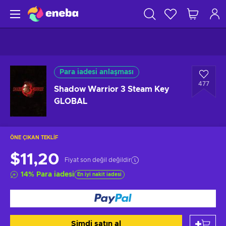
Para iadesi anlaşması
477
Shadow Warrior 3 Steam Key
GLOBAL
ÖNE ÇIKAN TEKLIF
$11,20
Fiyat son değil değildir
14
%
Para iadesi
En iyi nakit iadesi
Şimdi satın al