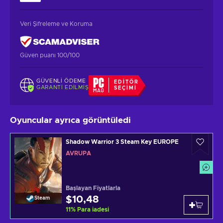
Veri Şifreleme ve Koruma
Güven puanı 100/100
GÜVENLI ÖDEME
EDITÖR
GARANTI EDILMIŞ
SEÇIMI
Oyuncular ayrıca görüntüledi
Shadow Warrior 3 Steam Key EUROPE
AVRUPA
Başlayan Fiyatlarla
$10,48
Steam
11
%
Para iadesi