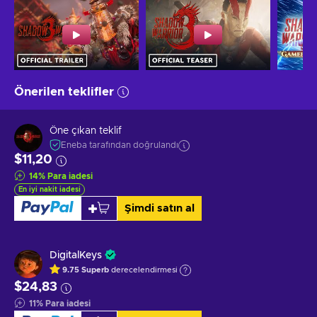
Önerilen teklifler
Öne çıkan teklif
Eneba tarafından doğrulandı
$11,20
14
%
Para iadesi
En iyi nakit iadesi
Şimdi satın al
DigitalKeys
9.75
Superb
derecelendirmesi
$24,83
11
%
Para iadesi