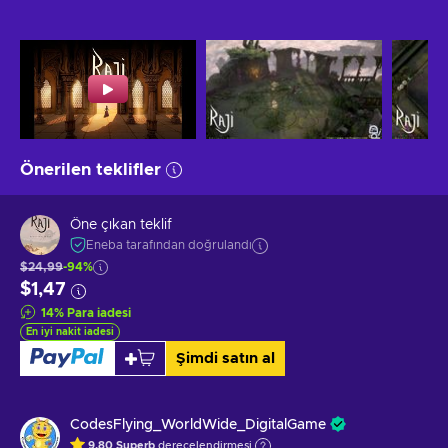
Önerilen teklifler
Öne çıkan teklif
Eneba tarafından doğrulandı
$24,99
-94%
$1,47
14
%
Para iadesi
En iyi nakit iadesi
Şimdi satın al
CodesFlying_WorldWide_DigitalGame
9.80
Superb
derecelendirmesi