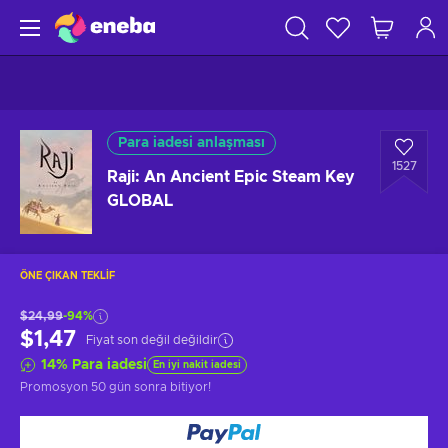
Para iadesi anlaşması
1527
Raji: An Ancient Epic Steam Key
GLOBAL
ÖNE ÇIKAN TEKLIF
$24,99
-94%
$1,47
Fiyat son değil değildir
14
%
Para iadesi
En iyi nakit iadesi
Promosyon
50 gün sonra
bitiyor!