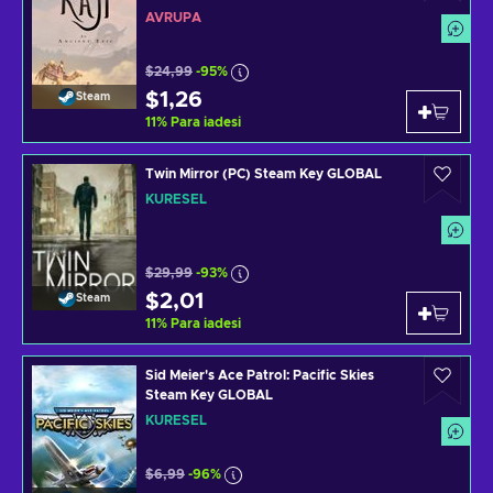
AVRUPA
$24,99
-95%
$1,26
Steam
11
%
Para iadesi
Twin Mirror (PC) Steam Key GLOBAL
KÜRESEL
$29,99
-93%
$2,01
Steam
11
%
Para iadesi
Sid Meier's Ace Patrol: Pacific Skies
Steam Key GLOBAL
KÜRESEL
$6,99
-96%