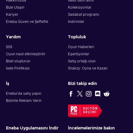
Hakkımızda
Nasıl satın alınır
Bize Ulaşın
Koleksiyonlar
Kariyer
Sadakat programı
Eneba Güven ve Şeffaflık
İndirimler
Yardım
Topluluk
SSS
Oyun Haberleri
Oyun nasıl etkinleştirilir
Eşantiyonlar
Bilet oluşturun
Satış ortağı olun
İade Politikası
Snakzy: Oyna ve Kazan
İş
Bizi takip edin
Eneba'da satış yapın
Bizimle Reklam Verin
EDITÖR
SEÇIMI
Eneba Uygulamasını İndir
İncelemelerimize bakın