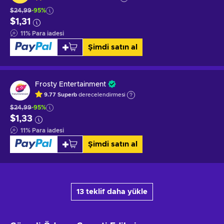
$24,99
-95%
$1,31
11
%
Para iadesi
Şimdi satın al
Frosty Entertainment
9.77
Superb
derecelendirmesi
$24,99
-95%
$1,33
11
%
Para iadesi
Şimdi satın al
13 teklif daha yükle