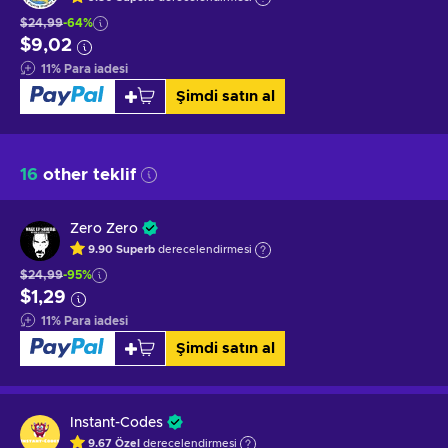
$24,99
-64%
$9,02
11
%
Para iadesi
Şimdi satın al
16
other teklif
Zero Zero
9.90
Superb
derecelendirmesi
$24,99
-95%
$1,29
11
%
Para iadesi
Şimdi satın al
Instant-Codes
9.67
Özel
derecelendirmesi