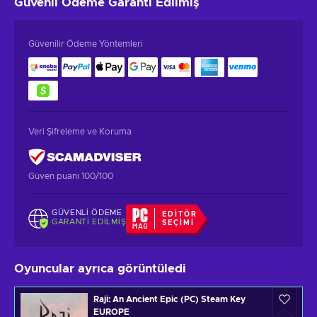
Güvenli Ödeme
Garanti Edilmiş
Güvenilir Ödeme Yöntemleri
Veri Şifreleme ve Koruma
Güven puanı 100/100
GÜVENLI ÖDEME
EDITÖR
GARANTI EDILMIŞ
SEÇIMI
Oyuncular ayrıca görüntüledi
Raji: An Ancient Epic (PC) Steam Key
EUROPE