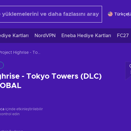
Türkçe
diye Kartları
NordVPN
Eneba Hediye Kartları
FC27
Project Highrise - Tokyo Towers (DLC) Steam Key GLOBAL
ghrise - Tokyo Towers (DLC)
LOBAL
ica
içinde etkinleştirilebilir
kontrol edin