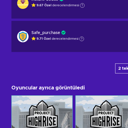
9.67
Özel
derecelendirmesi
Safe_purchase
9.71
Özel
derecelendirmesi
2 te
Oyuncular ayrıca görüntüledi