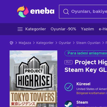
Kategoriler
Oyunlar -90%
Yazılım
e-He
Mağaza
Kategoriler
Oyunlar
Steam Oyunları
Para iadesi anlaşması
Project Hi
DLC
Steam Key G
Küresel
United States of Amer
Bölgesel kısıtlamaları
Steam