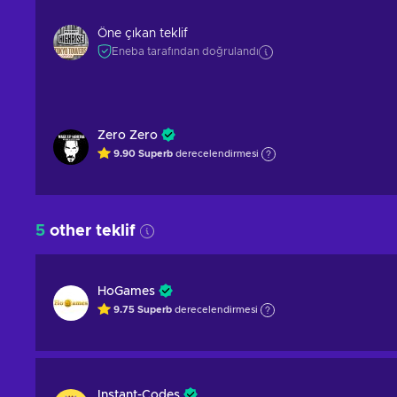
Öne çıkan teklif
Eneba tarafından doğrulandı
Zero Zero
9.90
Superb
derecelendirmesi
5
other teklif
HoGames
9.75
Superb
derecelendirmesi
Instant-Codes