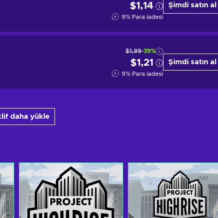
$1,14
Şimdi satın al
9
%
Para iadesi
$1,99
-39%
$1,21
Şimdi satın al
9
%
Para iadesi
klif daha yükle