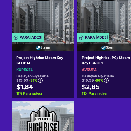
PARA IADESI
PARA IADESI
Steam
Steam
Project Highrise Steam Key
Project Highrise (PC) Steam
GLOBAL
Key EUROPE
KÜRESEL
AVRUPA
Başlayan Fiyatlarla
Başlayan Fiyatlarla
$19,99
-91%
$19,99
-86%
$1,84
$2,85
11
%
Para iadesi
11
%
Para iadesi
Sepete ekle
Sepete ekle
Teklifleri görüntüle
Teklifleri görüntüle