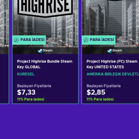
PARA IADESI
PARA IADESI
Steam
Steam
Project Highrise Bundle Steam
Project Highrise (PC) Steam
Key GLOBAL
Key UNITED STATES
KÜRESEL
Başlayan Fiyatlarla
Başlayan Fiyatlarla
$7,33
$2,85
11
%
Para iadesi
11
%
Para iadesi
Sepete ekle
Sepete ekle
Teklifleri görüntüle
Teklifleri görüntüle