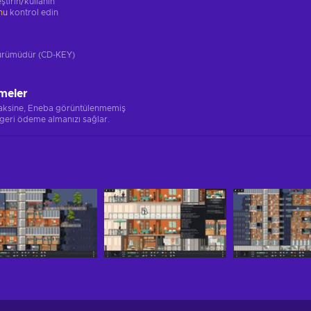
ştirin/kullanın
unu
kontrol edin
 sürümüdür (CD-KEY)
meler
 aksine, Eneba görüntülenmemiş
 geri ödeme almanızı sağlar.