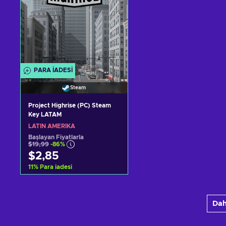
PARA IADESI
Steam
Project Highrise (PC) Steam
Key LATAM
LATIN AMERIKA
Başlayan Fiyatlarla
$19,99
-86%
$2,85
11
%
Para iadesi
Sepete ekle
Dah
Teklifleri görüntüle