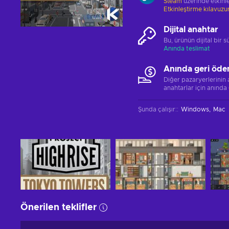
Steam
üzerinde etkinle
Etkinleştirme kılavuz
Dijital anahtar
Bu, ürünün dijital bir
Anında teslimat
Anında geri öde
Diğer pazaryerlerinin
anahtarlar için anında
Şunda çalışır:
:
Windows
Mac
Önerilen teklifler