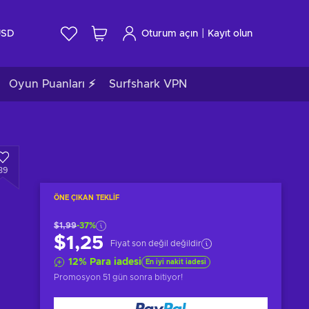
|
USD
Oturum açın
Kayıt olun
Oyun Puanları ⚡
Surfshark VPN
39
ÖNE ÇIKAN TEKLIF
$1,99
-37%
$1,25
Fiyat son değil değildir
12
%
Para iadesi
En iyi nakit iadesi
Promosyon
51 gün sonra
bitiyor!