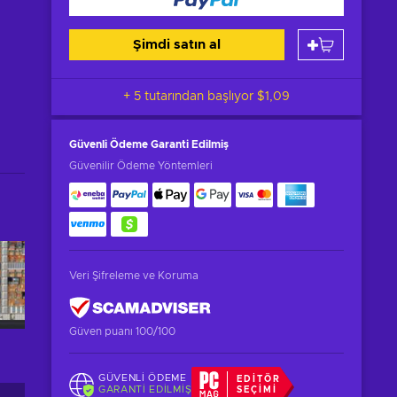
Şimdi satın al
+ 5 tutarından başlıyor
$1,09
Güvenli Ödeme
Garanti Edilmiş
Güvenilir Ödeme Yöntemleri
Veri Şifreleme ve Koruma
Güven puanı 100/100
GÜVENLI ÖDEME
EDITÖR
GARANTI EDILMIŞ
SEÇIMI