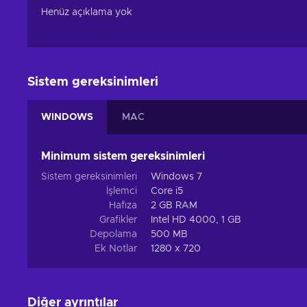
Henüz açıklama yok
Sistem gereksinimleri
WINDOWS
MAC
Minimum sistem gereksinimleri
Sistem gereksinimleri
Windows 7
İşlemci
Core i5
Hafıza
2 GB RAM
Grafikler
Intel HD 4000, 1 GB
Depolama
500 MB
Ek Notlar
1280 x 720
Diğer ayrıntılar