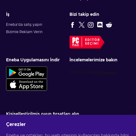
İş
Bizi takip edin
Eneba'da satış yapın
Bizimle Reklam Verin
EDITÖR
SEÇIMI
Eneba Uygulamasını İndir
İncelemelerimize bakın
Kişiselleştirilmiş oyun fırsatları alın
Çerezler
Abone ol
Eneba ve ortakları, bu web sitesinin kullanıcıları hakkında bilgi
Aboneliğinizi istediğiniz zaman iptal edebilirsiniz. Daha fazla bilgi için