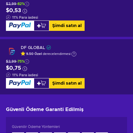
$2,99
-82%
$0,53
11
%
Para iadesi
Şimdi satın al
DF GLOBAL
9.50
Özel
derecelendirmesi
$2,99
-75%
$0,75
11
%
Para iadesi
Şimdi satın al
Güvenli Ödeme
Garanti Edilmiş
Güvenilir Ödeme Yöntemleri