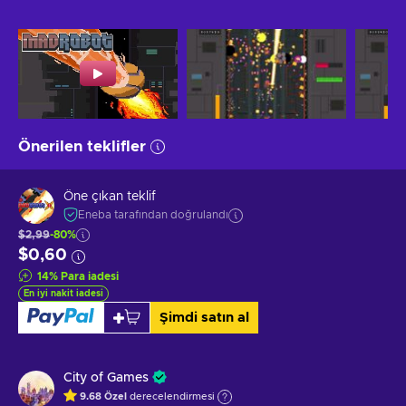
Önerilen teklifler
Öne çıkan teklif
Eneba tarafından doğrulandı
$2,99
-80%
$0,60
14
%
Para iadesi
En iyi nakit iadesi
Şimdi satın al
City of Games
9.68
Özel
derecelendirmesi