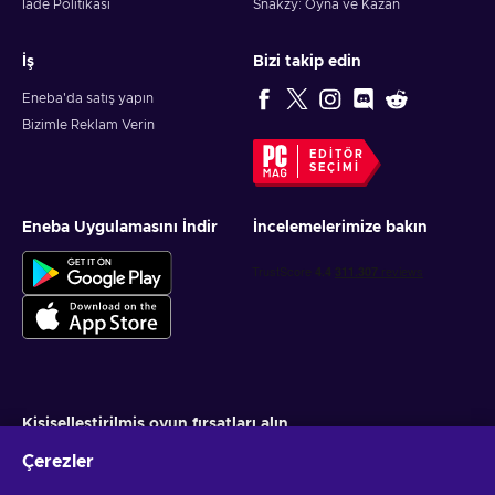
İade Politikası
Snakzy: Oyna ve Kazan
İş
Bizi takip edin
Eneba'da satış yapın
Bizimle Reklam Verin
EDITÖR
SEÇIMI
Eneba Uygulamasını İndir
İncelemelerimize bakın
Kişiselleştirilmiş oyun fırsatları alın
Çerezler
Abone ol