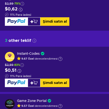
$2,99
-79%
$0,62
11
%
Para iadesi
Şimdi satın al
3
other teklif
Instant-Codes
9.67
Özel
derecelendirmesi
$2,99
-83%
$0,51
11
%
Para iadesi
Şimdi satın al
Game Zone Portal
9.57
Özel
derecelendirmesi