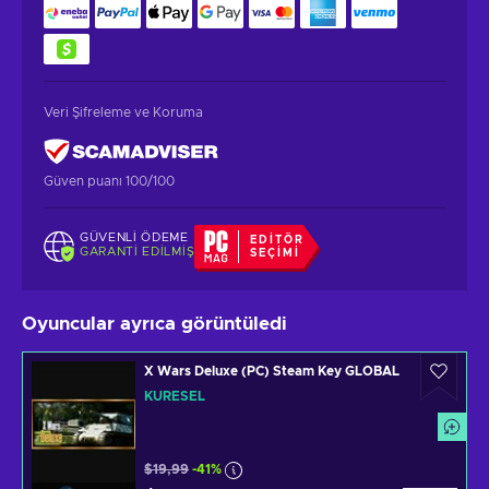
Veri Şifreleme ve Koruma
Güven puanı 100/100
GÜVENLI ÖDEME
EDITÖR
GARANTI EDILMIŞ
SEÇIMI
Oyuncular ayrıca görüntüledi
X Wars Deluxe (PC) Steam Key GLOBAL
KÜRESEL
$19,99
-41%