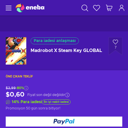
Para iadesi anlaşması
7
Madrobot X Steam Key GLOBAL
ÖNE ÇIKAN TEKLIF
$2,99
-80%
$0,60
Fiyat son değil değildir
14
%
Para iadesi
En iyi nakit iadesi
Promosyon
50 gün sonra
bitiyor!