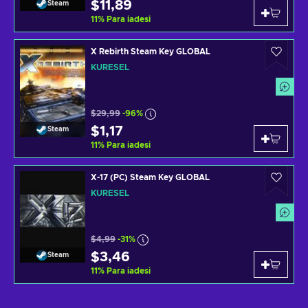
$11,89
Steam
11
%
Para iadesi
X Rebirth Steam Key GLOBAL
KÜRESEL
$29,99
-96%
$1,17
Steam
11
%
Para iadesi
X-17 (PC) Steam Key GLOBAL
KÜRESEL
$4,99
-31%
$3,46
Steam
11
%
Para iadesi