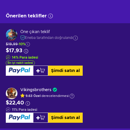
Önerilen teklifler
Öne çıkan teklif
Eneba tarafından doğrulandı
$19,99
-10%
$17,93
14
%
Para iadesi
En iyi nakit iadesi
Şimdi satın al
Vikingsbrothers
9.63
Özel
derecelendirmesi
$22,40
11
%
Para iadesi
Şimdi satın al