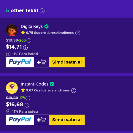
5
other teklif
DigitalKeys
9.75
Superb
derecelendirmesi
$19,99
-26%
$14,71
11
%
Para iadesi
Şimdi satın al
Instant-Codes
9.67
Özel
derecelendirmesi
$19,99
-17%
$16,68
11
%
Para iadesi
Şimdi satın al