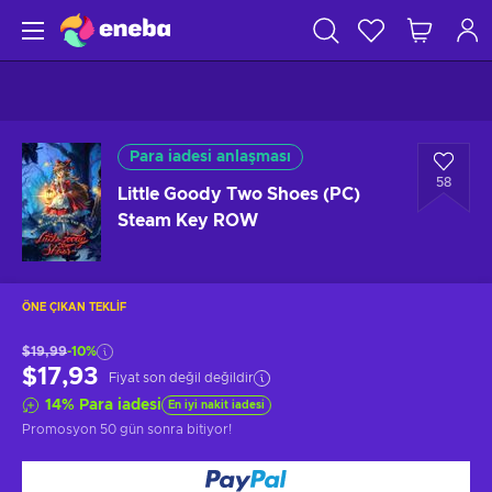
Para iadesi anlaşması
58
Little Goody Two Shoes (PC)
Steam Key ROW
ÖNE ÇIKAN TEKLIF
$19,99
-10%
$17,93
Fiyat son değil değildir
14
%
Para iadesi
En iyi nakit iadesi
Promosyon
50 gün sonra
bitiyor!