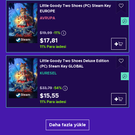
Little Goody Two Shoes (PC) Steam Key
EUROPE
AVRUPA
$19,99
-11%
$17,81
Steam
11
%
Para iadesi
Little Goody Two Shoes Deluxe Edition
(PC) Steam Key GLOBAL
KÜRESEL
$33,79
-54%
$15,55
Steam
11
%
Para iadesi
Daha fazla yükle