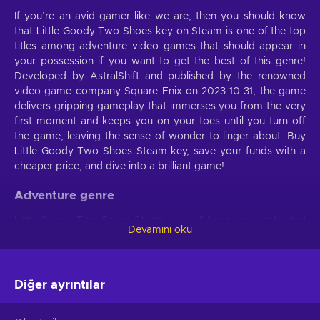
If you’re an avid gamer like we are, then you should know
that Little Goody Two Shoes key on Steam is one of the top
titles among adventure video games that should appear in
your possession if you want to get the best of this genre!
Developed by AstralShift and published by the renowned
video game company Square Enix on 2023-10-31, the game
delivers gripping gameplay that immerses you from the very
first moment and keeps you on your toes until you turn off
the game, leaving the sense of wonder to linger about. Buy
Little Goody Two Shoes Steam key, save your funds with a
cheaper price, and dive into a brilliant game!
Adventure genre
Little Goody Two Shoes Steam key will keep you captivated
Devamını oku
if you’re fed up with the monotonous nature of video games
that have no end goal. Set tactics for every stage of the
game and eventually achieve the main objective of the
mission. Congratulate yourself at every small victory and
Diğer ayrıntılar
finally get to immerse yourself into that great feeling of
accomplishment. However, don’t expect to achieve