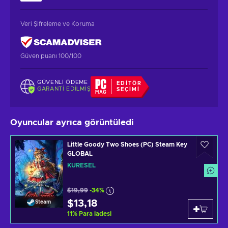
Veri Şifreleme ve Koruma
Güven puanı 100/100
GÜVENLI ÖDEME
EDITÖR
GARANTI EDILMIŞ
SEÇIMI
Oyuncular ayrıca görüntüledi
Little Goody Two Shoes (PC) Steam Key
GLOBAL
KÜRESEL
$19,99
-34%
$13,18
Steam
11
%
Para iadesi