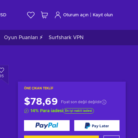
|
USD
Oturum açın
Kayıt olun
Oyun Puanları ⚡
Surfshark VPN
95
ÖNE ÇIKAN TEKLIF
$78,69
Fiyat son değil değildir
14
%
Para iadesi
En iyi nakit iadesi