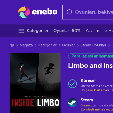
Kategoriler
Oyunlar -90%
Yazılım
e-He
Mağaza
Kategoriler
Oyunlar
Steam Oyunları
Para iadesi anlaşması
Limbo and In
Küresel
United States of Amer
Bölgesel kısıtlamaları
Steam
Steam
üzerinde etkinle
Etkinleştirme kılavuz