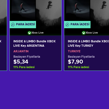
PARA IADESI
PARA IADESI
Xbox Live
Xbox Live
X
INSIDE & LIMBO Bundle XBOX
INSIDE & LIMBO Bundle XBO
LIVE Key ARGENTINA
LIVE Key TURKEY
ARJANTIN
TÜRKIYE
Başlayan Fiyatlarla
Başlayan Fiyatlarla
$5,34
$7,90
11
%
Para iadesi
11
%
Para iadesi
Sepete ekle
Sepete ekle
Teklifleri görüntüle
Teklifleri görüntüle