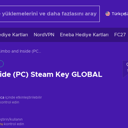
Türkçe
diye Kartları
NordVPN
Eneba Hediye Kartları
FC27
Limbo and Inside (PC) Steam Key GLOBAL
side (PC) Steam Key GLOBAL
ica
içinde etkinleştirilebilir
kontrol edin
ştirin/kullanın
unu
kontrol edin