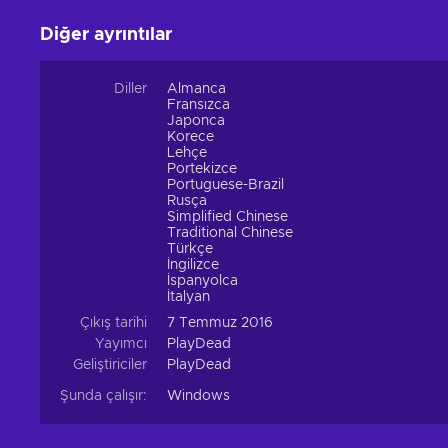
Diğer ayrıntılar
Diller
Almanca
Fransızca
Japonca
Korece
Lehçe
Portekizce
Portuguese-Brazil
Rusça
Simplified Chinese
Traditional Chinese
Türkçe
İngilizce
İspanyolca
İtalyan
Çıkış tarihi
7 Temmuz 2016
Yayımcı
PlayDead
Geliştiriciler
PlayDead
Şunda çalışır:
Windows