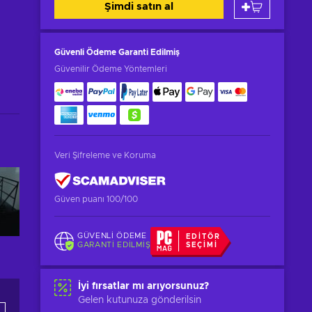
Şimdi satın al
Güvenli Ödeme
Garanti Edilmiş
Güvenilir Ödeme Yöntemleri
Veri Şifreleme ve Koruma
Güven puanı 100/100
GÜVENLI ÖDEME
EDITÖR
GARANTI EDILMIŞ
SEÇIMI
İyi fırsatlar mı arıyorsunuz?
Gelen kutunuza gönderilsin