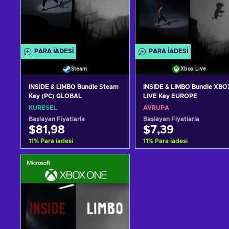
PARA IADESI
PARA IADESI
Steam
Xbox Live
INSIDE & LIMBO Bundle Steam
INSIDE & LIMBO Bundle XBO
Key (PC) GLOBAL
LIVE Key EUROPE
KÜRESEL
AVRUPA
Başlayan Fiyatlarla
Başlayan Fiyatlarla
$81,98
$7,39
11
%
Para iadesi
11
%
Para iadesi
Sepete ekle
Sepete ekle
Teklifleri görüntüle
Teklifleri görüntüle