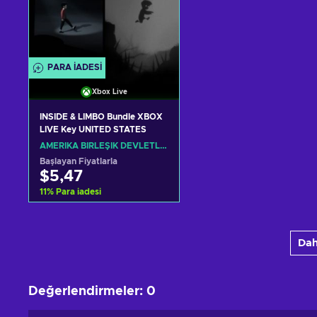
PARA IADESI
Xbox Live
INSIDE & LIMBO Bundle XBOX
LIVE Key UNITED STATES
AMERIKA BIRLEŞIK DEVLETLERI
Başlayan Fiyatlarla
$5,47
11
%
Para iadesi
Sepete ekle
Dah
Teklifleri görüntüle
Değerlendirmeler
:
0