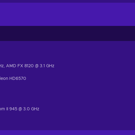
Hz, AMD FX 8120 @ 3.1 GHz
deon HD6570
om II 945 @ 3.0 GHz