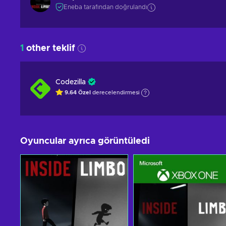
Eneba tarafından doğrulandı
1
other teklif
Codezilla
9.64
Özel
derecelendirmesi
Oyuncular ayrıca görüntüledi