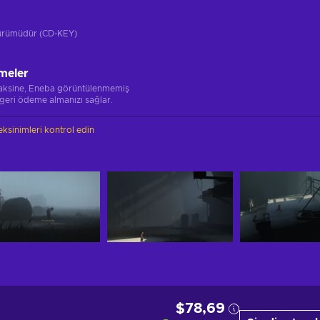
 sürümüdür (CD-KEY)
meler
 aksine, Eneba görüntülenmemiş
 geri ödeme almanızı sağlar.
ksinimleri kontrol edin
$78,69