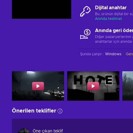
Dijital anahtar
Bu, ürünün dijital bir
Anında teslimat
Anında geri öde
Diğer pazaryerlerinin
anahtarlar için anında
Şunda çalışır:
:
Windows
Gere
Önerilen teklifler
Öne çıkan teklif