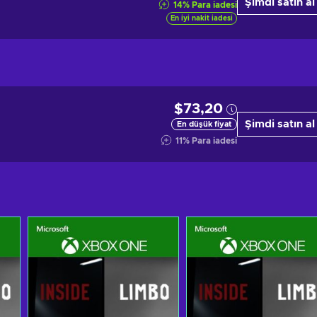
Şimdi satın al
14
%
Para iadesi
En iyi nakit iadesi
$73,20
Şimdi satın al
En düşük fiyat
11
%
Para iadesi