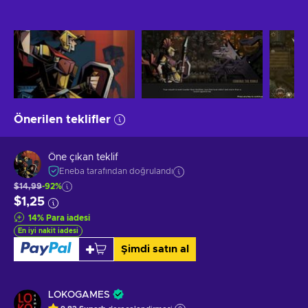
Önerilen teklifler
Öne çıkan teklif
Eneba tarafından doğrulandı
$14,99
-92%
$1,25
14
%
Para iadesi
En iyi nakit iadesi
Şimdi satın al
LOKOGAMES