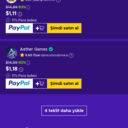
$14,99
-93%
$1,11
11
%
Para iadesi
Şimdi satın al
Aether Games
9.60
Özel
derecelendirmesi
$14,99
-92%
$1,18
11
%
Para iadesi
Şimdi satın al
4 teklif daha yükle