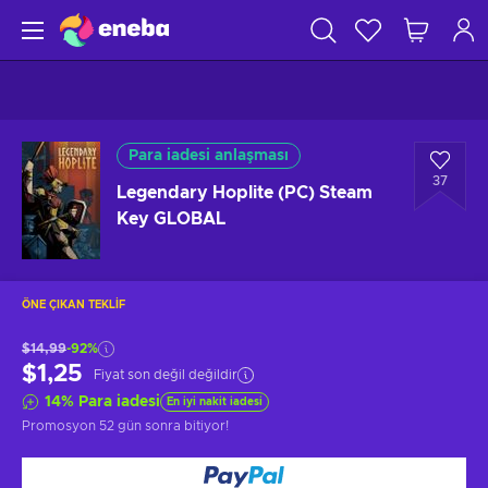
Para iadesi anlaşması
37
Legendary Hoplite (PC) Steam
Key GLOBAL
ÖNE ÇIKAN TEKLIF
$14,99
-92%
$1,25
Fiyat son değil değildir
14
%
Para iadesi
En iyi nakit iadesi
Promosyon
52 gün sonra
bitiyor!