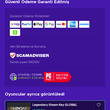
Güvenli Ödeme
Garanti Edilmiş
Güvenilir Ödeme Yöntemleri
Veri Şifreleme ve Koruma
Güven puanı 100/100
GÜVENLI ÖDEME
EDITÖR
GARANTI EDILMIŞ
SEÇIMI
Oyuncular ayrıca görüntüledi
Legendary Steam Key GLOBAL