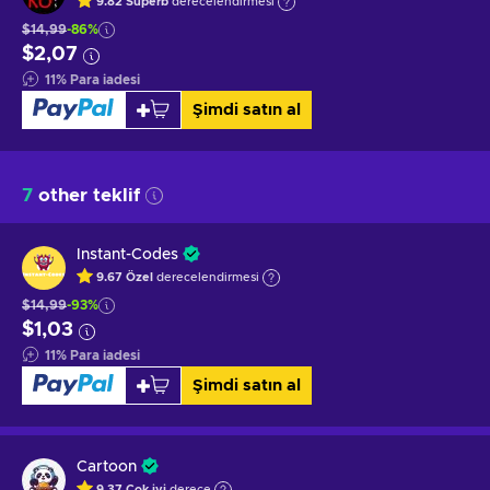
9.82
Superb
derecelendirmesi
$14,99
-86%
$2,07
11
%
Para iadesi
Şimdi satın al
7
other teklif
Instant-Codes
9.67
Özel
derecelendirmesi
$14,99
-93%
$1,03
11
%
Para iadesi
Şimdi satın al
Cartoon
9.37
Çok iyi
derece