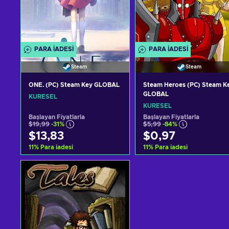
PARA IADESI
PARA IADESI
Steam
Steam
ONE. (PC) Steam Key GLOBAL
Steam Heroes (PC) Steam K
GLOBAL
KÜRESEL
KÜRESEL
Başlayan Fiyatlarla
Başlayan Fiyatlarla
$19,99
-31%
$5,99
-84%
$13,83
$0,97
11
%
Para iadesi
11
%
Para iadesi
Sepete ekle
Sepete ekle
Teklifleri görüntüle
Teklifleri görüntüle