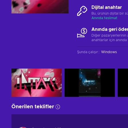
Dijital anahtar
Bu, ürünün dijital bir
Anında teslimat
Anında geri öde
Diğer pazaryerlerinin
anahtarlar için anında
Şunda çalışır:
:
Windows
Önerilen teklifler