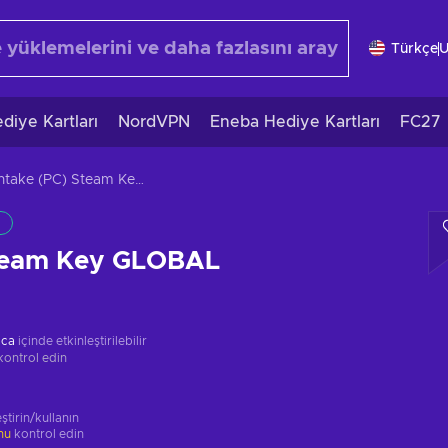
Türkçe
diye Kartları
NordVPN
Eneba Hediye Kartları
FC27
Intake (PC) Steam Key GLOBAL
Steam Key GLOBAL
ica
içinde etkinleştirilebilir
kontrol edin
ştirin/kullanın
unu
kontrol edin