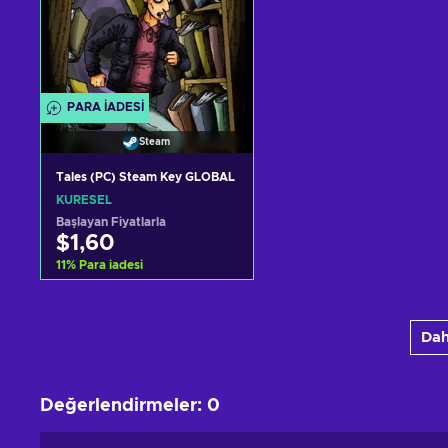
PARA IADESI
Steam
Tales (PC) Steam Key GLOBAL
KÜRESEL
Başlayan Fiyatlarla
$1,60
11
%
Para iadesi
Sepete ekle
Dah
Teklifleri görüntüle
Değerlendirmeler
:
0