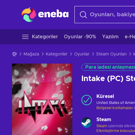
Kategoriler
Oyunlar -90%
Yazılım
e-He
Mağaza
Kategoriler
Oyunlar
Steam Oyunları
Para iadesi anlaşması
Intake (PC) 
Küresel
United States of Amer
Bölgesel kısıtlamaları
Steam
Steam
üzerinde etkinle
Etkinleştirme kılavuz