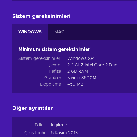
Sistem gereksinimleri
WINDOWS
MAC
Minimum sistem gereksinimleri
Sistem gereksinimleri
Windows XP
İşlemci
2.2 GHZ Intel Core 2 Duo
Hafıza
2 GB RAM
Grafikler
Nvidia 8600M
Depolama
450 MB
Diğer ayrıntılar
Diller
İngilizce
Çıkış tarihi
5 Kasım 2013