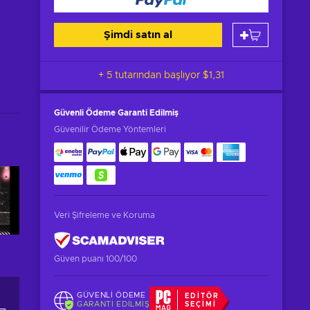
Şimdi satın al
+ 5 tutarından başlıyor
$1,31
Güvenli Ödeme
Garanti Edilmiş
Güvenilir Ödeme Yöntemleri
Veri Şifreleme ve Koruma
Güven puanı 100/100
GÜVENLI ÖDEME
EDITÖR
GARANTI EDILMIŞ
SEÇIMI