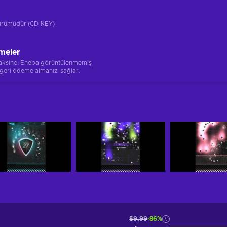
 sürümüdür (CD-KEY)
meler
 aksine, Eneba görüntülenmemiş
 geri ödeme almanızı sağlar.
$9,99
-86%