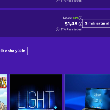
11
%
Para iadesi
$9,99
-85%
$1,48
Şimdi satın al
11
%
Para iadesi
klif daha yükle