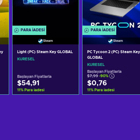
PARA IADESI
PARA IADESI
Steam
Steam
ey
Light (PC) Steam Key GLOBAL
PC Tycoon 2 (PC) Steam Key
GLOBAL
KÜRESEL
KÜRESEL
Başlayan Fiyatlarla
$7,99
-90%
Başlayan Fiyatlarla
$54,91
$0,76
11
%
Para iadesi
11
%
Para iadesi
Sepete ekle
Sepete ekle
Teklifleri görüntüle
Teklifleri görüntüle