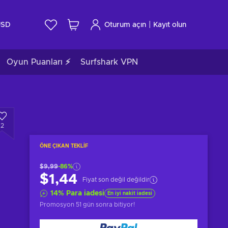
|
USD
Oturum açın
Kayıt olun
Oyun Puanları ⚡
Surfshark VPN
2
ÖNE ÇIKAN TEKLIF
$9,99
-86%
$1,44
Fiyat son değil değildir
14
%
Para iadesi
En iyi nakit iadesi
Promosyon
51 gün sonra
bitiyor!