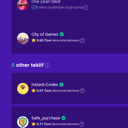
Öne çıkan teklif
Eneba tarafından doğrulandı
City of Games
9.68
Özel
derecelendirmesi
5
other teklif
Instant-Codes
9.67
Özel
derecelendirmesi
Safe_purchase
9.71
Özel
derecelendirmesi