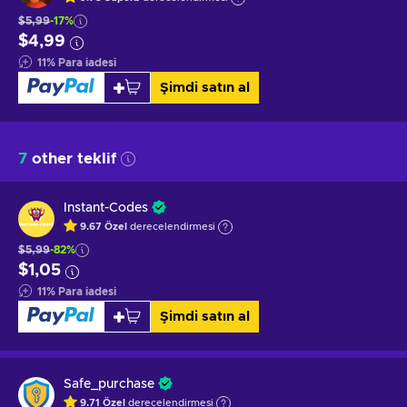
$5,99
-17%
$4,99
11
%
Para iadesi
Şimdi satın al
7
other teklif
Instant-Codes
9.67
Özel
derecelendirmesi
$5,99
-82%
$1,05
11
%
Para iadesi
Şimdi satın al
Safe_purchase
9.71
Özel
derecelendirmesi