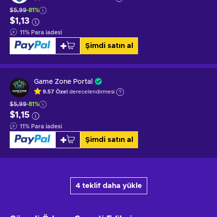
$5,99
-81%
$1,13
11
%
Para iadesi
Şimdi satın al
Game Zone Portal
9.57
Özel
derecelendirmesi
$5,99
-81%
$1,15
11
%
Para iadesi
Şimdi satın al
4 teklif daha yükle