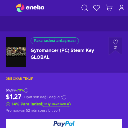
Para iadesi anlaşması
21
Gyromancer (PC) Steam Key
GLOBAL
ÖNE ÇIKAN TEKLIF
$5,99
-79%
$1,27
Fiyat son değil değildir
14
%
Para iadesi
En iyi nakit iadesi
Promosyon
52 gün sonra
bitiyor!