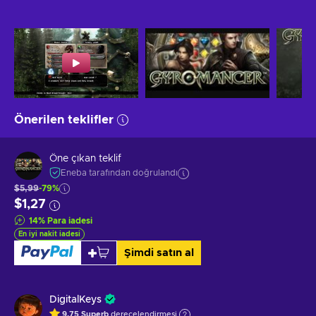
Önerilen teklifler
Öne çıkan teklif
Eneba tarafından doğrulandı
$5,99
-79%
$1,27
14
%
Para iadesi
En iyi nakit iadesi
Şimdi satın al
DigitalKeys
9.75
Superb
derecelendirmesi