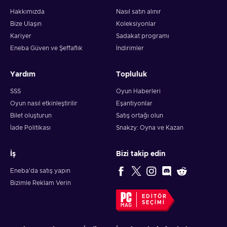
Hakkımızda
Nasıl satın alınır
Bize Ulaşın
Koleksiyonlar
Kariyer
Sadakat programı
Eneba Güven ve Şeffaflık
İndirimler
Yardım
Topluluk
SSS
Oyun Haberleri
Oyun nasıl etkinleştirilir
Eşantiyonlar
Bilet oluşturun
Satış ortağı olun
İade Politikası
Snakzy: Oyna ve Kazan
İş
Bizi takip edin
Eneba'da satış yapın
Bizimle Reklam Verin
EDITÖR
SEÇIMI