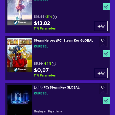
$19,99
-31%
$13,82
Steam
11
%
Para iadesi
Steam Heroes (PC) Steam Key GLOBAL
KÜRESEL
$5,99
-84%
$0,97
Steam
11
%
Para iadesi
Light (PC) Steam Key GLOBAL
KÜRESEL
Başlayan Fiyatlarla