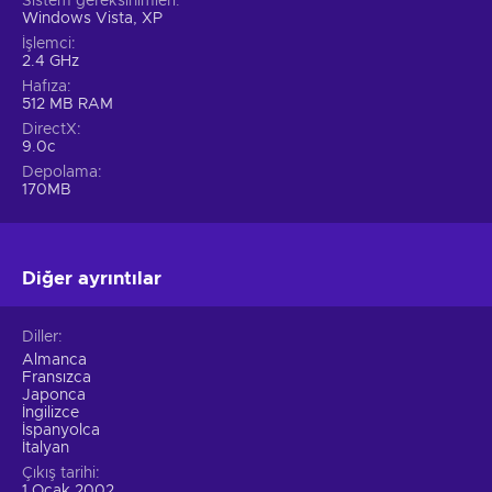
Sistem gereksinimleri
Windows Vista, XP
İşlemci
2.4 GHz
Hafıza
512 MB RAM
DirectX
9.0c
Depolama
170MB
Diğer ayrıntılar
Diller
Almanca
Fransızca
Japonca
İngilizce
İspanyolca
İtalyan
Çıkış tarihi
1 Ocak 2002