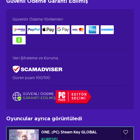
Güvenli Ödeme
Garanti Edilmiş
Güvenilir Ödeme Yöntemleri
Veri Şifreleme ve Koruma
Güven puanı 100/100
GÜVENLI ÖDEME
EDITÖR
GARANTI EDILMIŞ
SEÇIMI
Oyuncular ayrıca görüntüledi
ONE. (PC) Steam Key GLOBAL
KÜRESEL