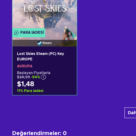
PARA IADESI
Steam
Lost Skies Steam (PC) Key
EUROPE
AVRUPA
Başlayan Fiyatlarla
$24,99
-94%
$1,48
11
%
Para iadesi
Sepete ekle
Dah
Teklifleri görüntüle
Değerlendirmeler
:
0