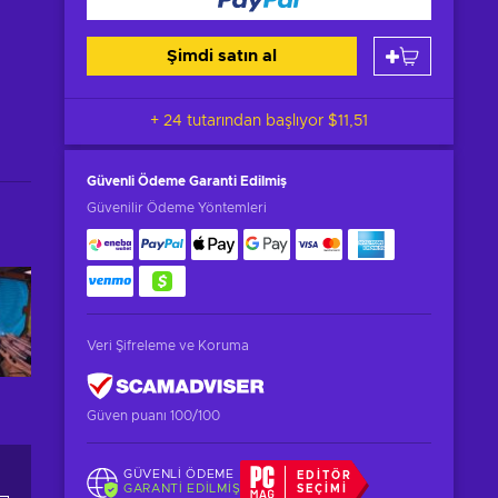
Şimdi satın al
+ 24 tutarından başlıyor
$11,51
Güvenli Ödeme
Garanti Edilmiş
Güvenilir Ödeme Yöntemleri
Veri Şifreleme ve Koruma
Güven puanı 100/100
GÜVENLI ÖDEME
EDITÖR
GARANTI EDILMIŞ
SEÇIMI