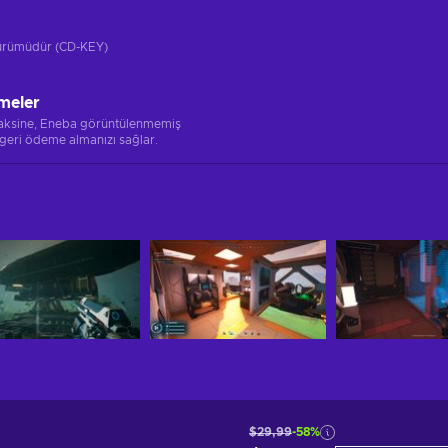
 sürümüdür (CD-KEY)
meler
 aksine, Eneba görüntülenmemiş
 geri ödeme almanızı sağlar.
$29,99
-58%