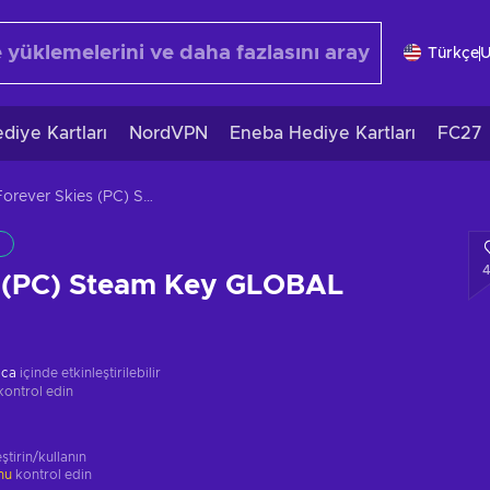
Türkçe
diye Kartları
NordVPN
Eneba Hediye Kartları
FC27
Forever Skies (PC) Steam Key GLOBAL
s (PC) Steam Key GLOBAL
ica
içinde etkinleştirilebilir
kontrol edin
ştirin/kullanın
unu
kontrol edin