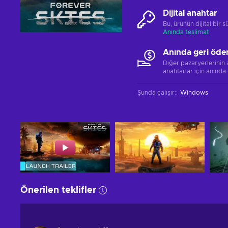
Dijital anahtar
Bu, ürünün dijital bir
Anında teslimat
Anında geri öde
Diğer pazaryerlerinin
anahtarlar için anında
Şunda çalışır:
:
Windows
Önerilen teklifler