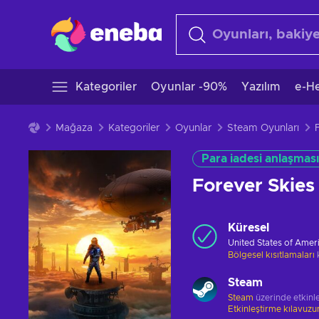
Kategoriler
Oyunlar -90%
Yazılım
e-He
Mağaza
Kategoriler
Oyunlar
Steam Oyunları
Para iadesi anlaşması
Forever Skie
Küresel
United States of Amer
Bölgesel kısıtlamaları
Steam
Steam
üzerinde etkinle
Etkinleştirme kılavuz