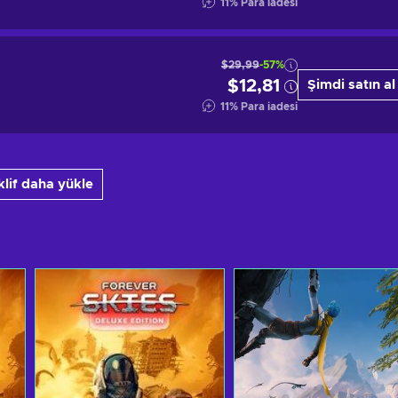
11
%
Para iadesi
$29,99
-57%
$12,81
Şimdi satın al
11
%
Para iadesi
klif daha yükle