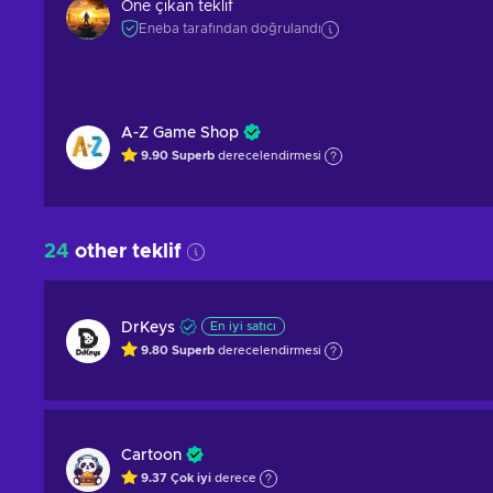
Öne çıkan teklif
Eneba tarafından doğrulandı
A-Z Game Shop
9.90
Superb
derecelendirmesi
24
other teklif
DrKeys
En iyi satıcı
9.80
Superb
derecelendirmesi
Cartoon
9.37
Çok iyi
derece