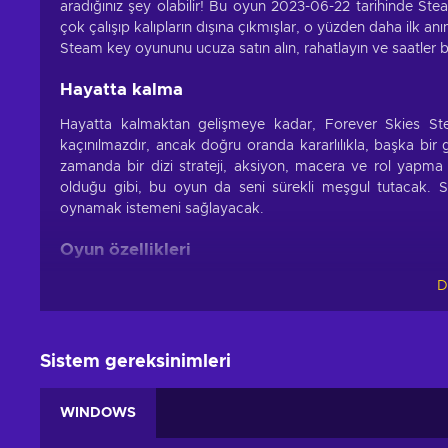
aradığınız şey olabilir! Bu oyun 2023-06-22 tarihinde St
çok çalışıp kalıpların dışına çıkmışlar, o yüzden daha ilk 
Steam key oyununu ucuza satın alın, rahatlayın ve saatler 
Hayatta kalma
Hayatta kalmaktan gelişmeye kadar, Forever Skies St
kaçınılmazdır, ancak doğru oranda kararlılıkla, başka bi
zamanda bir dizi strateji, aksiyon, macera ve rol yapma 
olduğu gibi, bu oyun da seni sürekli meşgul tutacak. S
oynamak istemeni sağlayacak.
Oyun özellikleri
Forever Skies key sizi saatlerce ekran karşısına yapışt
D
sağlayacak ana özelliklerden bazıları:
Aksiyon – Bu oyun, fiziksel engellerin üstesinden gelmeyi
Sistem gereksinimleri
Macera – Keşfetmeniz, karakterlerle etkileşime girmeniz
Atmosferik ortam – Sizi içine alan bu dünyaya çarpıcı gör
WINDOWS
Üs kurma – Oyuncular üslerini planlayıp inşa ve takviye 