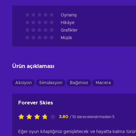
Oynanış
Hikâye
Grafikler
Müzik
Ürün açıklaması
Aksiyon
Simülasyon
Bağımsız
Macera
Forever Skies
3.80
/ 10 derecelendirmeden 5
Eğer oyun kitaplığınızı genişletecek ve hayatta kalma tür