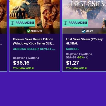
PARA IADESI
PARA IADESI
Xbox Live
Steam
n
Forever Skies Deluxe Edition
Lost Skies Steam (PC) Key
(Windows/Xbox Series X|S)
GLOBAL
XBOX LIVE Key UNITED
AMERIKA BIRLEŞIK DEVLETLERI
KÜRESEL
STATES
Başlayan Fiyatlarla
$24,99
-95%
Başlayan Fiyatlarla
$36,16
$1,27
11
%
Para iadesi
11
%
Para iadesi
Sepete ekle
Sepete ekle
Teklifleri görüntüle
Teklifleri görüntüle