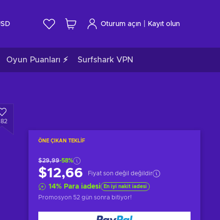
|
USD
Oturum açın
Kayıt olun
Oyun Puanları ⚡
Surfshark VPN
482
ÖNE ÇIKAN TEKLIF
$29,99
-58%
$12,66
Fiyat son değil değildir
14
%
Para iadesi
En iyi nakit iadesi
Promosyon
52 gün sonra
bitiyor!