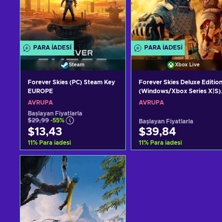
PARA IADESI
PARA IADESI
Steam
Xbox Live
Forever Skies (PC) Steam Key
Forever Skies Deluxe Editio
EUROPE
(Windows/Xbox Series X|S)
XBOX LIVE Key EUROPE
AVRUPA
AVRUPA
Başlayan Fiyatlarla
$29,99
-55%
Başlayan Fiyatlarla
$13,43
$39,84
11
%
Para iadesi
11
%
Para iadesi
Sepete ekle
Sepete ekle
Teklifleri görüntüle
Teklifleri görüntüle