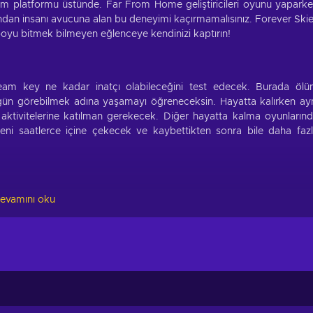
eam platformu üstünde. Far From Home geliştiricileri oyunu yapark
anından insanı avucuna alan bu deneyimi kaçırmamalısınız. Forever Ski
boyu bitmek bilmeyen eğlenceye kendinizi kaptırın!
eam key ne kadar inatçı olabileceğini test edecek. Burada öl
r gün görebilmek adına yaşamayı öğreneceksin. Hayatta kalırken ay
aktivitelerine katılman gerekecek. Diğer hayatta kalma oyunların
eni saatlerce içine çekecek ve kaybettikten sonra bile daha faz
ıracak birçok oynanış unsuru içeriyor! İşte oyundan keyif almanı
evamını oku
 gerektirir ve el-göz koordinasyonunuzu, tepki sürenizi zorlar;
, bulmacaları çözmeniz ve gizemleri açığa çıkarmanız bekleniyor;
seller, harika müzikler ve akıcı oynanış mekanikleri eşlik ediyor;
ederek ele geçirilmesi imkânsız bir kaleye dönüştürmelidir;