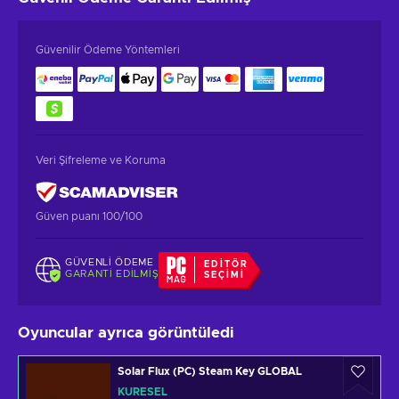
Güvenilir Ödeme Yöntemleri
Veri Şifreleme ve Koruma
Güven puanı 100/100
GÜVENLI ÖDEME
EDITÖR
GARANTI EDILMIŞ
SEÇIMI
Oyuncular ayrıca görüntüledi
Solar Flux (PC) Steam Key GLOBAL
KÜRESEL