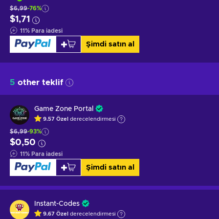
$6,99
-76%
$1,71
11
%
Para iadesi
Şimdi satın al
5
other teklif
Game Zone Portal
9.57
Özel
derecelendirmesi
$6,99
-93%
$0,50
11
%
Para iadesi
Şimdi satın al
Instant-Codes
9.67
Özel
derecelendirmesi