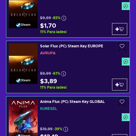
$9,99
-83%
$1,70
Steam
11
%
Para iadesi
Solar Flux (PC) Steam Key EUROPE
AVRUPA
$9,99
-61%
$3,89
Steam
11
%
Para iadesi
Anima Flux (PC) Steam Key GLOBAL
KÜRESEL
$19,99
-39%
Steam