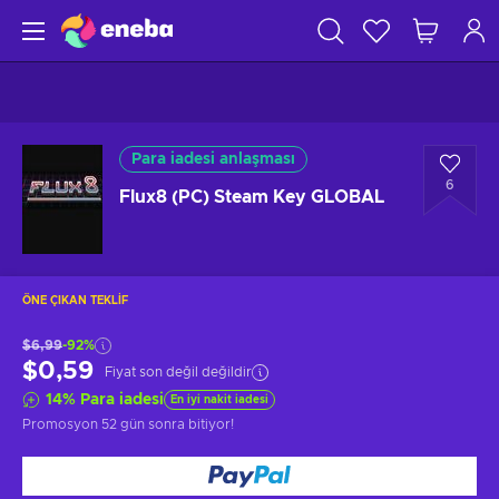
Para iadesi anlaşması
6
Flux8 (PC) Steam Key GLOBAL
ÖNE ÇIKAN TEKLIF
$6,99
-92%
$0,59
Fiyat son değil değildir
14
%
Para iadesi
En iyi nakit iadesi
Promosyon
52 gün sonra
bitiyor!