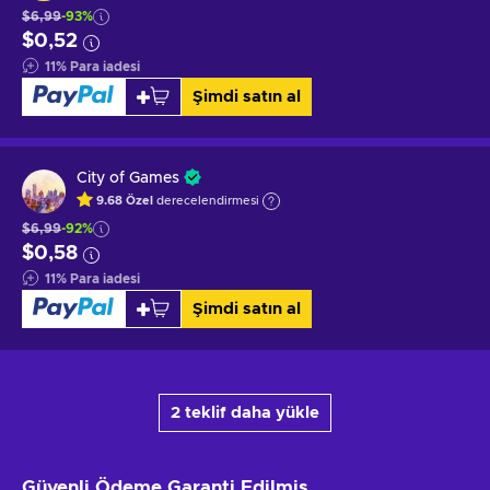
$6,99
-93%
$0,52
11
%
Para iadesi
Şimdi satın al
City of Games
9.68
Özel
derecelendirmesi
$6,99
-92%
$0,58
11
%
Para iadesi
Şimdi satın al
2 teklif daha yükle
Güvenli Ödeme
Garanti Edilmiş