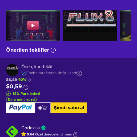
Önerilen teklifler
Öne çıkan teklif
Eneba tarafından doğrulandı
$6,99
-92%
$0,59
14
%
Para iadesi
En iyi nakit iadesi
Şimdi satın al
Codezilla
9.64
Özel
derecelendirmesi