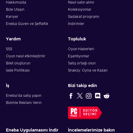
Hakkımızda
Nasıl satın alınır
Bize Ulaşın
Koleksiyonlar
Kariyer
Sadakat programı
Eneba Güven ve Şeffaflık
İndirimler
Yardım
Topluluk
SSS
Oyun Haberleri
Oyun nasıl etkinleştirilir
Eşantiyonlar
Bilet oluşturun
Satış ortağı olun
İade Politikası
Snakzy: Oyna ve Kazan
İş
Bizi takip edin
Eneba'da satış yapın
Bizimle Reklam Verin
EDITÖR
SEÇIMI
Eneba Uygulamasını İndir
İncelemelerimize bakın