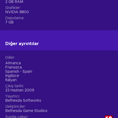
2 GB RAM
Grafikler
NVIDIA 8800
Depolama
7 GB
Diğer ayrıntılar
Diller
Almanca
Fransızca
Spanish - Spain
İngilizce
İtalyan
Çıkış tarihi
23 Haziran 2009
Yayımcı
Bethesda Softworks
Geliştiriciler
Bethesda Game Studios
Şunda çalışır: