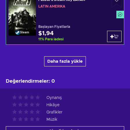
LATIN AMERIKA
Başlayan Fiyatlarla
$1,94
Steam
11
%
Para iadesi
Daha fazla yükle
Değerlendirmeler
:
0
Oynanış
Hikâye
Grafikler
Müzik