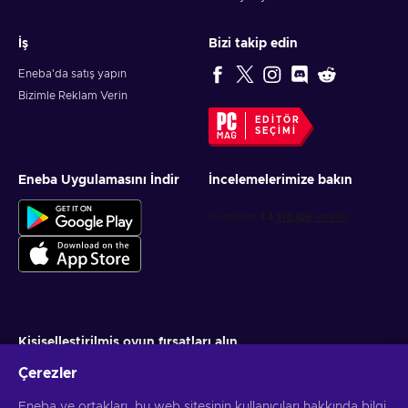
İş
Bizi takip edin
Eneba'da satış yapın
Bizimle Reklam Verin
EDITÖR
SEÇIMI
Eneba Uygulamasını İndir
İncelemelerimize bakın
Kişiselleştirilmiş oyun fırsatları alın
Çerezler
Abone ol
Eneba ve ortakları, bu web sitesinin kullanıcıları hakkında bilgi
Aboneliğinizi istediğiniz zaman iptal edebilirsiniz. Daha fazla bilgi için